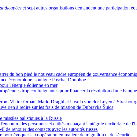
andicapées
et sept autres organisations demandent une participation équ
émarrer du bon pied le nouveau cadre européen de gouvernance économi
roissance économique, souligne Paschal Donohoe
 pour l'énergie éolienne en mer
opéennes trop contraignantes pour financer la résolution d'une banque
vront Viktor Orbán, Mario Draghi et Ursula von der Leyen à Strasbour
e rien à redire sur les frais de mission de Dubravka Šuica
e missiles balistiques à la Russie
'encontre des personnes et entités menaçant l'intégrité territoriale de l'
FMI de renouer des contacts avec les autorités russes
 pour évoquer la coopération en matière de migration et de sécurité