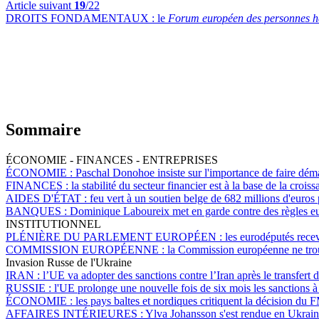
Article suivant
19
/22
DROITS FONDAMENTAUX :
le
Forum européen des personnes h
Sommaire
ÉCONOMIE - FINANCES - ENTREPRISES
ÉCONOMIE :
Paschal Donohoe insiste sur l'importance de faire d
FINANCES :
la stabilité du secteur financier est à la base de la c
AIDES D'ÉTAT :
feu vert à un soutien belge de 682 millions d'euros
BANQUES :
Dominique Laboureix met en garde contre des règles eur
INSTITUTIONNEL
PLÉNIÈRE DU PARLEMENT EUROPÉEN :
les eurodéputés rece
COMMISSION EUROPÉENNE :
la Commission européenne ne trouv
Invasion Russe de l'Ukraine
IRAN :
l’UE va adopter des sanctions contre l’Iran après le transfert d
RUSSIE :
l'UE prolonge une nouvelle fois de six mois les sanctions à l
ÉCONOMIE :
les pays baltes et nordiques critiquent la décision du 
AFFAIRES INTÉRIEURES :
Ylva Johansson s'est rendue en Ukraine