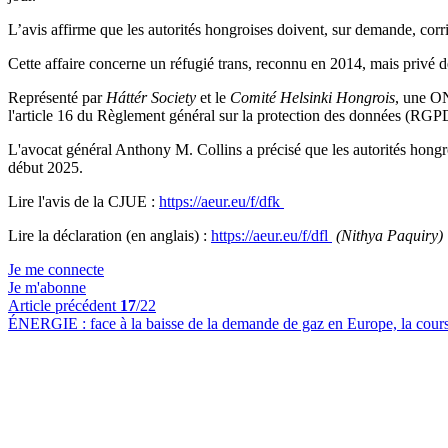
L’avis affirme que les autorités hongroises doivent, sur demande, corr
Cette affaire concerne un réfugié trans, reconnu en 2014, mais privé d
Représenté par
Háttér Society
et le
Comité Helsinki Hongrois
, une ON
l'article 16 du Règlement général sur la protection des données (RGP
L'avocat général Anthony M. Collins a précisé que les autorités hongro
début 2025.
Lire l'avis de la CJUE :
https://aeur.eu/f/dfk
Lire la déclaration (en anglais) :
https://aeur.eu/f/dfl
(Nithya Paquiry)
Je me connecte
Je m'abonne
Article précédent
17
/22
ÉNERGIE :
face à la baisse de la demande de gaz en Europe, la cours