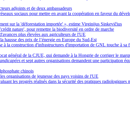
ecteurs adjoints et de deux ambassadeurs
réseaux sociaux pour mettre en avant la coopération en faveur du déve
ement sur la 'déforestation importée' », estime Virginijus Sinkevičius
crédit nature', pour remettre la biodiversité en ordre de marche
'avances plus élevées aux agriculteurs de l'UE
à la hausse des prix de l’énergie en Europe du Sud-Est
e à la construction d'infrastructures d'importation de GNL touche à sa 
'avocat général de la CJUE, qui demande à la Hongrie de corriger le marq
andicapées
et sept autres organisations demandent une participation équ
ylphosphate chinois
 les organisations de jeunesse des pays voisins de l'UE
ant les progrès réalisés dans la sécurité des pratiques radiologiques 