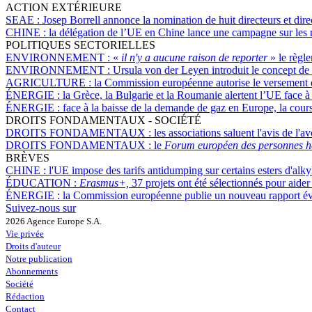
ACTION EXTÉRIEURE
SEAE :
Josep Borrell annonce la nomination de huit directeurs et dir
CHINE :
la délégation de l’UE en Chine lance une campagne sur les 
POLITIQUES SECTORIELLES
ENVIRONNEMENT :
«
il n'y a aucune raison de reporter
» le règl
ENVIRONNEMENT :
Ursula von der Leyen introduit le concept de '
AGRICULTURE :
la Commission européenne autorise le versement d
ÉNERGIE :
la Grèce, la Bulgarie et la Roumanie alertent l’UE face 
ÉNERGIE :
face à la baisse de la demande de gaz en Europe, la cours
DROITS FONDAMENTAUX - SOCIÉTÉ
DROITS FONDAMENTAUX :
les associations saluent l'avis de l
DROITS FONDAMENTAUX :
le
Forum européen des personnes h
BRÈVES
CHINE :
l'UE impose des tarifs antidumping sur certains esters d'alk
ÉDUCATION :
Erasmus+,
37 projets ont été sélectionnés pour aider
ÉNERGIE :
la Commission européenne publie un nouveau rapport évalu
Suivez-nous sur
2026 Agence Europe S.A.
Vie privée
Droits d'auteur
Notre publication
Abonnements
Société
Rédaction
Contact