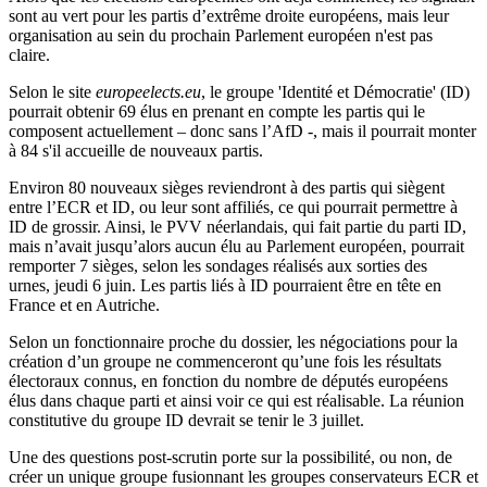
sont au vert pour les partis d’extrême droite européens, mais leur
organisation au sein du prochain Parlement européen n'est pas
claire.
Selon le site
europeelects.eu
, le groupe 'Identité et Démocratie' (ID)
pourrait obtenir 69 élus en prenant en compte les partis qui le
composent actuellement – donc sans l’AfD -, mais il pourrait monter
à 84 s'il accueille de nouveaux partis.
Environ 80 nouveaux sièges reviendront à des partis qui siègent
entre l’ECR et ID, ou leur sont affiliés, ce qui pourrait permettre à
ID de grossir. Ainsi, le PVV néerlandais, qui fait partie du parti ID,
mais n’avait jusqu’alors aucun élu au Parlement européen, pourrait
remporter 7 sièges, selon les sondages réalisés aux sorties des
urnes, jeudi 6 juin. Les partis liés à ID pourraient être en tête en
France et en Autriche.
Selon un fonctionnaire proche du dossier, les négociations pour la
création d’un groupe ne commenceront qu’une fois les résultats
électoraux connus, en fonction du nombre de députés européens
élus dans chaque parti et ainsi voir ce qui est réalisable.
La réunion
constitutive du groupe ID devrait se tenir le 3 juillet.
Une des questions post-scrutin porte sur la possibilité, ou non, de
créer un unique groupe fusionnant les groupes conservateurs ECR et