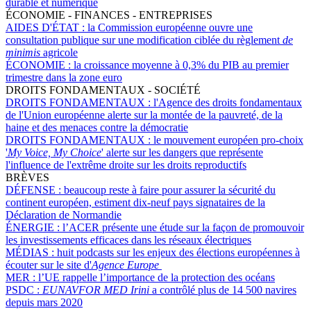
durable et numérique
ÉCONOMIE - FINANCES - ENTREPRISES
AIDES D'ÉTAT :
la Commission européenne ouvre une
consultation publique sur une modification ciblée du règlement
de
minimis
agricole
ÉCONOMIE :
la croissance moyenne à 0,3% du PIB au premier
trimestre dans la zone euro
DROITS FONDAMENTAUX - SOCIÉTÉ
DROITS FONDAMENTAUX :
l'Agence des droits fondamentaux
de l'Union européenne alerte sur la montée de la pauvreté, de la
haine et des menaces contre la démocratie
DROITS FONDAMENTAUX :
le mouvement européen pro-choix
'
My Voice, My Choice
' alerte sur les dangers que représente
l'influence de l'extrême droite sur les droits reproductifs
BRÈVES
DÉFENSE :
beaucoup reste à faire pour assurer la sécurité du
continent européen, estiment dix-neuf pays signataires de la
Déclaration de Normandie
ÉNERGIE :
l’ACER présente une étude sur la façon de promouvoir
les investissements efficaces dans les réseaux électriques
MÉDIAS :
huit podcasts sur les enjeux des élections européennes à
écouter sur le site d'
Agence Europe
MER :
l’UE rappelle l’importance de la protection des océans
PSDC :
EUNAVFOR MED Irini
a contrôlé plus de 14 500 navires
depuis mars 2020