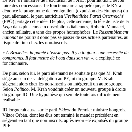
Le RN, à l’initiative de l’exclusion de l’AfD, pourrait donc devoir
faire des concessions. Le fonctionnaire a rappelé que, si le RN a
dénoncé le
programme de 'remigration'
(expulsion des étrangers)
du
parti allemand
, le parti autrichien '
Freiheitliche Partei Österreichs
'
(FPÖ) partage cette idée. De plus, cette semaine, la tête de liste de la
Lega
dans plusieurs circonscriptions italiennes
, Roberto Vannacci,
ancien militaire, a tenu des propos homophobes. Le
Rassemblement
national
ne pourrait donc pas se passer de ses actuels partenaires, au
risque de finir chez les non-inscrits.
« À
Bruxelles, la pureté n’existe pas. Il y a toujours une nécessité de
compromis. Il faut mettre de l’eau dans son vin »
,
a expliqué ce
fonctionnaire.
De plus, selon lui
, l
e parti allemand
ne souhaite pas que M. Krah
siège au sein de
s
a délégation au PE, ni du groupe. M. Krah
siégerait alors chez les non-inscrits ou intégrerait un autre groupe.
Selon
Politico
, M. Krah voudrait créer un nouveau groupe à droite
du groupe ID. Une hypothèse
qui semble toutefois difficilement
réalisable.
I
D lorgnerait aussi sur le parti
Fidesz
du Premier ministre hongrois,
Viktor Orbán, dont les élus ont terminé le mandat précédent en
siégeant en tant que non-inscrits, après avoir été expulsés du groupe
PPE.