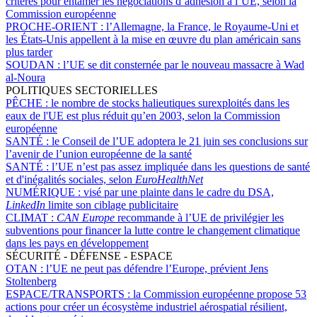
critères pour entamer les négociations d’adhésion à l’UE, selon la
Commission européenne
PROCHE-ORIENT :
l’Allemagne, la France, le Royaume-Uni et
les États-Unis appellent à la mise en œuvre du plan américain sans
plus tarder
SOUDAN :
l’UE se dit consternée par le nouveau massacre à Wad
al-Noura
POLITIQUES SECTORIELLES
PÊCHE :
le nombre de stocks halieutiques surexploités dans les
eaux de l'UE est plus réduit qu’en 2003, selon la Commission
européenne
SANTÉ :
le Conseil de l’UE adoptera le 21 juin ses conclusions sur
l’avenir de l’union européenne de la santé
SANTÉ :
l’UE n’est pas assez impliquée dans les questions de santé
et d'inégalités sociales, selon
EuroHealthNet
NUMÉRIQUE :
visé par une plainte dans le cadre du DSA,
LinkedIn
limite son ciblage publicitaire
CLIMAT :
CAN Europe
recommande à l’UE de privilégier les
subventions pour financer la lutte contre le changement climatique
dans les pays en développement
SÉCURITÉ - DÉFENSE - ESPACE
OTAN :
l’UE ne peut pas défendre l’Europe, prévient Jens
Stoltenberg
ESPACE/TRANSPORTS :
la Commission européenne propose 53
actions pour créer un écosystème industriel aérospatial résilient,