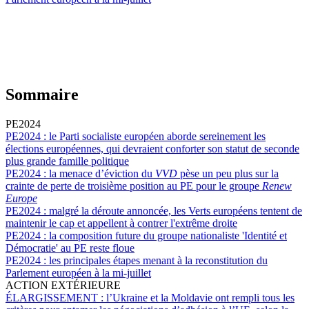
Sommaire
PE2024
PE2024 :
le Parti socialiste européen aborde sereinement les
élections européennes, qui devraient conforter son statut de seconde
plus grande famille politique
PE2024 :
la menace d’éviction du
VVD
pèse un peu plus sur la
crainte de perte de troisième position au PE pour le groupe
Renew
Europe
PE2024 :
malgré la déroute annoncée, les Verts européens tentent de
maintenir le cap et appellent à contrer l'extrême droite
PE2024 :
la composition future du groupe nationaliste 'Identité et
Démocratie' au PE reste floue
PE2024 :
les principales étapes menant à la reconstitution du
Parlement européen à la mi-juillet
ACTION EXTÉRIEURE
ÉLARGISSEMENT :
l’Ukraine et la Moldavie ont rempli tous les