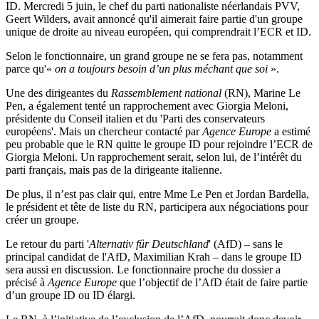
ID. Mercredi 5 juin, le chef du parti nationaliste néerlandais PVV,
Geert Wilders, avait annoncé qu'il aimerait faire partie d'un groupe
unique de droite au niveau européen, qui comprendrait l’ECR et ID.
Selon le fonctionnaire, un grand groupe ne se fera pas, notamment
parce qu'«
on a toujours besoin d’un plus méchant que soi
».
Une des dirigeantes du
Rassemblement national
(RN), Marine Le
Pen, a également tenté un rapprochement avec Giorgia Meloni,
présidente du Conseil italien et du 'Parti des conservateurs
européens'. Mais un chercheur contacté par
Agence Europe
a estimé
peu probable que le RN quitte le groupe ID pour rejoindre l’ECR de
Giorgia Meloni. Un rapprochement serait, selon lui, de l’intérêt du
parti français, mais pas de la dirigeante italienne.
De plus, il n’est pas clair qui, entre Mme Le Pen et Jordan Bardella,
le président et tête de liste du RN, participera aux négociations pour
créer un groupe.
Le retour du parti '
Alternativ für Deutschland
' (AfD) – sans le
principal candidat de l'AfD, Maximilian Krah – dans le groupe ID
sera aussi en discussion.
Le fonctionnaire proche du dossier a
précisé à
Agence Europe
que l’objectif de l’AfD était de faire partie
d’un groupe ID ou ID élargi.