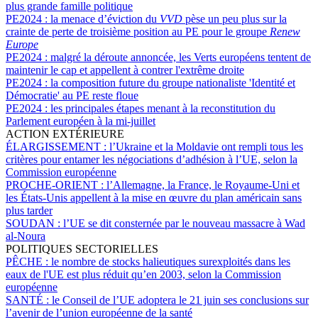
plus grande famille politique
PE2024 :
la menace d’éviction du
VVD
pèse un peu plus sur la
crainte de perte de troisième position au PE pour le groupe
Renew
Europe
PE2024 :
malgré la déroute annoncée, les Verts européens tentent de
maintenir le cap et appellent à contrer l'extrême droite
PE2024 :
la composition future du groupe nationaliste 'Identité et
Démocratie' au PE reste floue
PE2024 :
les principales étapes menant à la reconstitution du
Parlement européen à la mi-juillet
ACTION EXTÉRIEURE
ÉLARGISSEMENT :
l’Ukraine et la Moldavie ont rempli tous les
critères pour entamer les négociations d’adhésion à l’UE, selon la
Commission européenne
PROCHE-ORIENT :
l’Allemagne, la France, le Royaume-Uni et
les États-Unis appellent à la mise en œuvre du plan américain sans
plus tarder
SOUDAN :
l’UE se dit consternée par le nouveau massacre à Wad
al-Noura
POLITIQUES SECTORIELLES
PÊCHE :
le nombre de stocks halieutiques surexploités dans les
eaux de l'UE est plus réduit qu’en 2003, selon la Commission
européenne
SANTÉ :
le Conseil de l’UE adoptera le 21 juin ses conclusions sur
l’avenir de l’union européenne de la santé