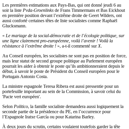
Les premières estimations aux Pays-Bas, qui ont donné jeudi 6 au
soir la liste
Pvda-Groenlinks
de Frans Timmermans et Bas Eickhout
en première position devant l’extrême droite de Geert Wilders, ont
aussi conforté certaines têtes de liste socialistes comme Raphaël
Glucksmann.
«
Le mariage de la social-démocratie et de l’écologie politique, sur
une ligne clairement pro-européenne, voilà l’avenir ! Voilà la
résistance à l’extrême droite !
», a-t-il commenté sur
X
.
Au Conseil européen, les socialistes ne sont pas en position de force,
mais leur statut de second groupe politique au Parlement européen
pourrait les aider à obtenir le poste qu’ils ambitionneraient depuis le
début, à savoir le poste de Président du Conseil européen pour le
Portugais Antonio Costa.
La ministre espagnole Teresa Ribera est aussi pressentie pour un
portefeuille important au sein de la Commission, à savoir celui du
'Pacte vert européen'.
Selon
Politico
, la famille socialiste demandera aussi logiquement la
seconde partie de la présidence du PE, en l’occurrence pour
l’Espagnole Iratxe García ou pour Katarina Barley.
À deux jours du scrutin, certains voulaient toutefois garder la tête