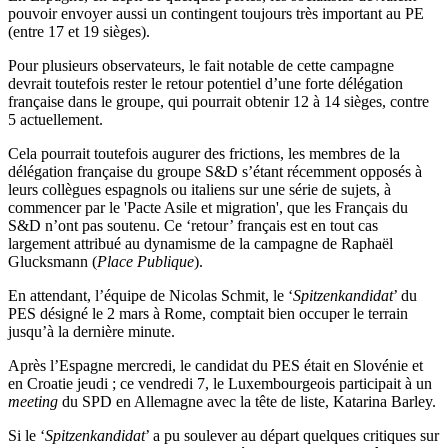
pouvoir envoyer aussi un contingent toujours très important au PE
(entre 17 et 19 sièges).
Pour plusieurs observateurs, le fait notable de cette campagne
devrait toutefois rester le retour potentiel d’une forte délégation
française dans le groupe, qui pourrait obtenir 12 à 14 sièges, contre
5 actuellement.
Cela pourrait toutefois augurer des frictions, les membres de la
délégation française du groupe S&D s’étant récemment opposés à
leurs collègues espagnols ou italiens sur une série de sujets, à
commencer par le 'Pacte Asile et migration', que les Français du
S&D n’ont pas soutenu. Ce ‘retour’ français est en tout cas
largement attribué au dynamisme de la campagne de Raphaël
Glucksmann (
Place Publique
).
En attendant, l’équipe de Nicolas Schmit, le ‘
Spitzenkandidat
’ du
PES désigné le 2 mars à Rome, comptait bien occuper le terrain
jusqu’à la dernière minute.
Après l’Espagne mercredi, le candidat du PES était en Slovénie et
en Croatie jeudi ; ce vendredi 7, le Luxembourgeois participait à un
meeting
du SPD en Allemagne avec la tête de liste, Katarina Barley.
Si le ‘
Spitzenkandidat
’ a pu soulever au départ quelques critiques sur