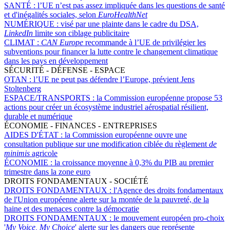
SANTÉ :
l’UE n’est pas assez impliquée dans les questions de santé
et d'inégalités sociales, selon
EuroHealthNet
NUMÉRIQUE :
visé par une plainte dans le cadre du DSA,
LinkedIn
limite son ciblage publicitaire
CLIMAT :
CAN Europe
recommande à l’UE de privilégier les
subventions pour financer la lutte contre le changement climatique
dans les pays en développement
SÉCURITÉ - DÉFENSE - ESPACE
OTAN :
l’UE ne peut pas défendre l’Europe, prévient Jens
Stoltenberg
ESPACE/TRANSPORTS :
la Commission européenne propose 53
actions pour créer un écosystème industriel aérospatial résilient,
durable et numérique
ÉCONOMIE - FINANCES - ENTREPRISES
AIDES D'ÉTAT :
la Commission européenne ouvre une
consultation publique sur une modification ciblée du règlement
de
minimis
agricole
ÉCONOMIE :
la croissance moyenne à 0,3% du PIB au premier
trimestre dans la zone euro
DROITS FONDAMENTAUX - SOCIÉTÉ
DROITS FONDAMENTAUX :
l'Agence des droits fondamentaux
de l'Union européenne alerte sur la montée de la pauvreté, de la
haine et des menaces contre la démocratie
DROITS FONDAMENTAUX :
le mouvement européen pro-choix
'
My Voice, My Choice
' alerte sur les dangers que représente