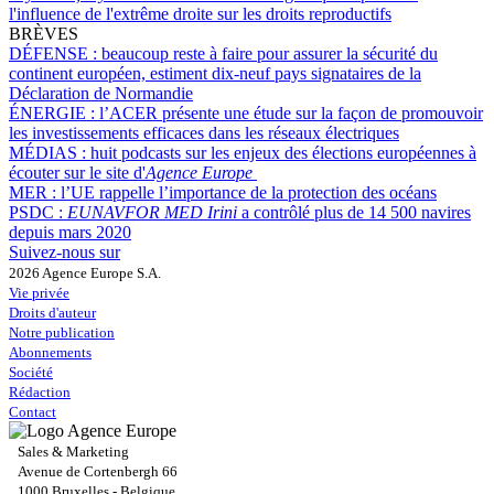
l'influence de l'extrême droite sur les droits reproductifs
BRÈVES
DÉFENSE :
beaucoup reste à faire pour assurer la sécurité du
continent européen, estiment dix-neuf pays signataires de la
Déclaration de Normandie
ÉNERGIE :
l’ACER présente une étude sur la façon de promouvoir
les investissements efficaces dans les réseaux électriques
MÉDIAS :
huit podcasts sur les enjeux des élections européennes à
écouter sur le site d'
Agence Europe
MER :
l’UE rappelle l’importance de la protection des océans
PSDC :
EUNAVFOR MED Irini
a contrôlé plus de 14 500 navires
depuis mars 2020
Suivez-nous sur
2026 Agence Europe S.A.
Vie privée
Droits d'auteur
Notre publication
Abonnements
Société
Rédaction
Contact
Sales & Marketing
Avenue de Cortenbergh 66
1000 Bruxelles - Belgique