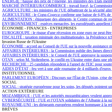
ÉNERGIE :
hausse des prix de l’énergie, les ministres des États me
MARCHÉ INTÉRIEUR/COMMERCE :
travail forcé, la Commissio
AGRICULTURE :
les ministres de l’UE débattront de la sécurité al
AGRICULTURE :
le
Copa-Cogeca
confirme une baisse de 6,8% de 
ALIMENTATION :
étiquetage des aliments, le Centre commun de rec
ENVIRONNEMENT :
espèces menacées, les eurodéputés appellent 
ÉCONOMIE - FINANCES - ENTREPRISES
EUROGROUPE :
le risque d'une récession en zone euro ne peut êt
FISCALITÉ :
taxation minimale des multinationales, la Présidence t
Invasion Russe de l'Ukraine
ÉCONOMIE :
accord au Conseil de l'UE sur la nouvelle assistance m
AFFAIRES INTÉRIEURES :
la Commission publie des lignes direct
AFFAIRES INTÉRIEURES :
le Conseil de l'UE approuve la suspensi
OTAN :
selon M. Stoltenberg, le conflit en Ukraine entre dans une ph
RECHERCHE :
25 candidats répondent à l'appel de l'EIC pour sout
AIDES D'ÉTAT :
feu vert à une aide roumaine de 4 milliards d'euros 
INSTITUTIONNEL
PARLEMENT EUROPÉEN :
Discours sur l'État de l'Union, crise d
SOCIAL
SOCIAL :
stratégie européenne pour les soins, les députés pointent 
ACTION EXTÉRIEURE
MOZAMBIQUE :
l’UE et les autorités mozambicaines veulent approf
CYBERSÉCURITÉ :
l’UE et l’OTAN solidaires de l’Albanie à la sui
ROYAUME-UNI :
les dirigeants européens rendent hommage à la rei
BRÈVES