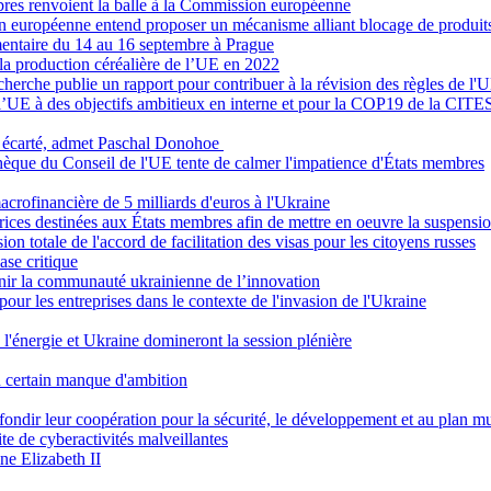
mbres renvoient la balle à la Commission européenne
n européenne entend proposer un mécanisme alliant blocage de produits a
imentaire du 14 au 16 septembre à Prague
la production céréalière de l’UE en 2022
herche publie un rapport pour contribuer à la révision des règles de l'
l’UE à des objectifs ambitieux en interne et pour la COP19 de la CITE
re écarté, admet Paschal Donohoe
chèque du Conseil de l'UE tente de calmer l'impatience d'États membres
acrofinancière de 5 milliards d'euros à l'Ukraine
rices destinées aux États membres afin de mettre en oeuvre la suspension
on totale de l'accord de facilitation des visas pour les citoyens russes
ase critique
enir la communauté ukrainienne de l’innovation
pour les entreprises dans le contexte de l'invasion de l'Ukraine
e l'énergie et Ukraine domineront la session plénière
un certain manque d'ambition
ondir leur coopération pour la sécurité, le développement et au plan mul
te de cyberactivités malveillantes
ne Elizabeth II