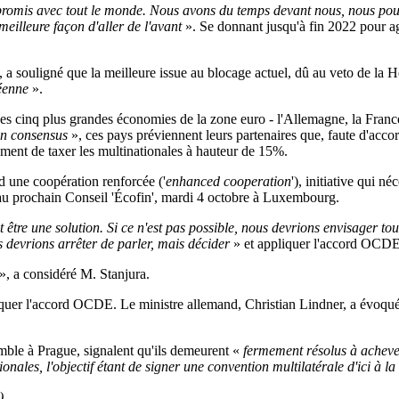
omis avec tout le monde. Nous avons du temps devant nous, nous pouvo
meilleure façon d'aller de l'avant
». Se donnant jusqu'à fin 2022 pour agi
souligné que la meilleure issue au blocage actuel, dû au veto de la Hon
péenne
».
 des cinq plus grandes économies de la zone euro - l'Allemagne, la France
n consensus
», ces pays préviennent leurs partenaires que, faute d'acc
ment de taxer les multinationales à hauteur de 15%.
ied une coopération renforcée ('
enhanced cooperation
'), initiative qui
i au prochain Conseil 'Écofin', mardi 4 octobre à Luxembourg.
 être une solution. Si ce n'est pas possible, nous devrions envisager tou
devrions arrêter de parler, mais décider
» et appliquer l'accord OCD
», a considéré M. Stanjura.
pliquer l'accord OCDE. Le ministre allemand, Christian Lindner, a évoq
emble à Prague, signalent qu'ils demeurent «
fermement résolus à achever 
onales, l'objectif étant de signer une convention multilatérale d'ici à 
)