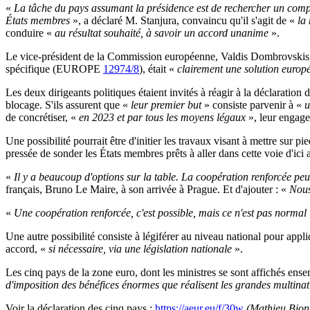
«
La tâche du pays assumant la présidence est de rechercher un compr
États membres
», a déclaré M. Stanjura, convaincu qu'il s'agit de «
la 
conduire «
au résultat souhaité, à savoir un accord unanime
».
Le vice-président de la Commission européenne, Valdis Dombrovskis, a 
spécifique (EUROPE
12974/8
), était «
clairement une solution euro
Les deux dirigeants politiques étaient invités à réagir à la déclaration
blocage. S'ils assurent que «
leur premier but
» consiste parvenir à «
u
de concrétiser, «
en 2023 et par tous les moyens légaux
», leur engage
Une possibilité pourrait être d'initier les travaux visant à mettre sur p
pressée de sonder les États membres prêts à aller dans cette voie d'ic
«
Il y a beaucoup d'options sur la table. La coopération renforcée peut
français, Bruno Le Maire, à son arrivée à Prague. Et d'ajouter : «
Nous 
«
Une coopération renforcée, c'est possible, mais ce n'est pas normal
Une autre possibilité consiste à légiférer au niveau national pour ap
accord, «
si nécessaire, via une législation nationale
».
Les cinq pays de la zone euro, dont les ministres se sont affichés ens
d'imposition des bénéfices énormes que réalisent les grandes multinati
Voir la déclaration des cinq pays :
https://aeur.eu/f/30w
(Mathieu Bion