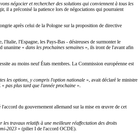
ns négocier et rechercher des solutions qui conviennent à tous les
r, il a préconisé la patience lors de négociations qui pourraient
grie après celui de la Pologne sur la proposition de directive
, l'Italie, l'Espagne, les Pays-Bas - désireuses de surmonter le
ord unanime «
dans les prochaines semaines
», ils iront de l'avant afin
 nécessite au moins neuf États membres. La Commission européenne est
tes les options, y compris l'option nationale
», avait déclaré le ministre
E «
pas plus tard que l'année prochaine
».
ué l'accord du gouvernement allemand sur la mise en œuvre de cet
les travaux relatifs à une meilleure réaffectation des droits
la mi-2023
» (pilier I de l'accord OCDE).