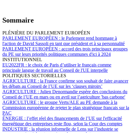
Sommaire
PLÉNIÈRE DU PARLEMENT EUROPÉEN
PARLEMENT EUROPÉEN :
le Parlement rend hommage à
l'action de David Sassoli en tant que président et à sa personnalité
PARLEMENT EUROPÉEN :
accord des trois principaux groupes
du PE sur leurs priorités politiques communes d'ici à 2024
INSTITUTIONNEL
EU2022FR :
le choix de Paris d’utiliser le français comme
principale langue de travail au Conseil de l'UE interpelle
POLITIQUES SECTORIELLES
AGRICULTURE :
la France confirme son souhait de faire avancer
les débats au Conseil de l’UE sur les ‘clauses miroirs’
AGRICULTURE :
Julien Denormandie espère des conclusions du
Conseil de l’UE en mars ou en avril sur l’agriculture 'bas carbone'
AGRICULTURE :
le groupe Verts/ALE au PE demande à la
Commission européenne de rejeter le plan stratégique français sur la
PAC
ÉNERGIE :
l’effet réel des financements de l’UE sur l'efficacité
énergétique des entreprises reste flou, selon la Cour des comptes
INDUSTRIE :
la réunion informelle de Lens sur l’industrie se