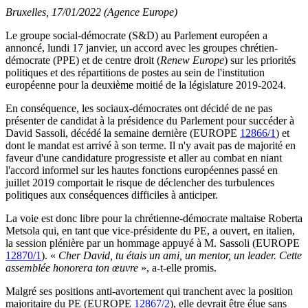
Bruxelles, 17/01/2022 (Agence Europe)
Le groupe social-démocrate (S&D) au Parlement européen a
annoncé, lundi 17 janvier, un accord avec les groupes chrétien-
démocrate (PPE) et de centre droit (
Renew Europe
) sur les priorités
politiques et des répartitions de postes au sein de l'institution
européenne pour la deuxième moitié de la législature 2019-2024.
En conséquence, les sociaux-démocrates ont décidé de ne pas
présenter de candidat à la présidence du Parlement pour succéder à
David Sassoli, décédé la semaine dernière (EUROPE
12866/1
) et
dont le mandat est arrivé à son terme. Il n'y avait pas de majorité en
faveur d'une candidature progressiste et aller au combat en niant
l'accord informel sur les hautes fonctions européennes passé en
juillet 2019 comportait le risque de déclencher des turbulences
politiques aux conséquences difficiles à anticiper.
La voie est donc libre pour la chrétienne-démocrate maltaise Roberta
Metsola qui, en tant que vice-présidente du PE, a ouvert, en italien,
la session plénière par un hommage appuyé à M. Sassoli (EUROPE
12870/1
). «
Cher David, tu étais un ami, un mentor, un leader. Cette
assemblée honorera ton œuvre
», a-t-elle promis.
Malgré ses positions anti-avortement qui tranchent avec la position
majoritaire du PE (EUROPE
12867/2
), elle devrait être élue sans