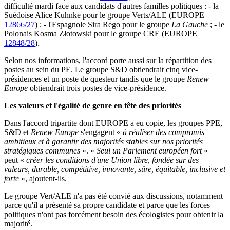
difficulté mardi face aux candidats d'autres familles politiques : - la
Suédoise Alice Kuhnke pour le groupe Verts/ALE (EUROPE
12866/27
) ; - l'Espagnole Sira Rego pour le groupe
La Gauche
; - le
Polonais Kosma Złotowski pour le groupe CRE (EUROPE
12848/28
).
Selon nos informations, l'accord porte aussi sur la répartition des
postes au sein du PE. Le groupe S&D obtiendrait cinq vice-
présidences et un poste de questeur tandis que le groupe
Renew
Europe
obtiendrait trois postes de vice-présidence.
Les valeurs et l'égalité de genre en tête des priorités
Dans l'accord tripartite dont EUROPE a eu copie, les groupes PPE,
S&D et
Renew Europe
s'engagent «
à réaliser des compromis
ambitieux et à garantir des majorités stables sur nos priorités
stratégiques communes
». «
Seul un Parlement européen fort
»
peut «
créer les conditions d'une Union libre, fondée sur des
valeurs, durable, compétitive, innovante, sûre, équitable, inclusive et
forte
», ajoutent-ils.
Le groupe Vert/ALE n'a pas été convié aux discussions, notamment
parce qu'il a présenté sa propre candidate et parce que les forces
politiques n'ont pas forcément besoin des écologistes pour obtenir la
majorité.