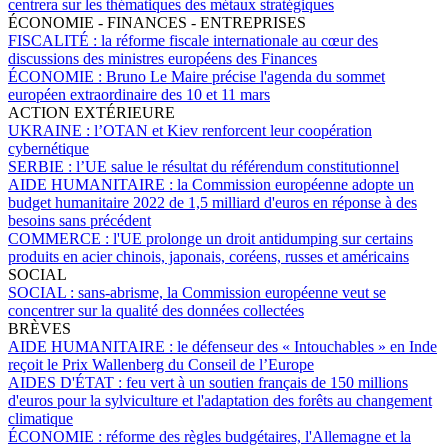
centrera sur les thématiques des métaux stratégiques
ÉCONOMIE - FINANCES - ENTREPRISES
FISCALITÉ :
la réforme fiscale internationale au cœur des
discussions des ministres européens des Finances
ÉCONOMIE :
Bruno Le Maire précise l'agenda du sommet
européen extraordinaire des 10 et 11 mars
ACTION EXTÉRIEURE
UKRAINE :
l’OTAN et Kiev renforcent leur coopération
cybernétique
SERBIE :
l’UE salue le résultat du référendum constitutionnel
AIDE HUMANITAIRE :
la Commission européenne adopte un
budget humanitaire 2022 de 1,5 milliard d'euros en réponse à des
besoins sans précédent
COMMERCE :
l'UE prolonge un droit antidumping sur certains
produits en acier chinois, japonais, coréens, russes et américains
SOCIAL
SOCIAL :
sans-abrisme, la Commission européenne veut se
concentrer sur la qualité des données collectées
BRÈVES
AIDE HUMANITAIRE :
le défenseur des « Intouchables » en Inde
reçoit le Prix Wallenberg du Conseil de l’Europe
AIDES D'ÉTAT :
feu vert à un soutien français de 150 millions
d'euros pour la sylviculture et l'adaptation des forêts au changement
climatique
ÉCONOMIE :
réforme des règles budgétaires, l'Allemagne et la