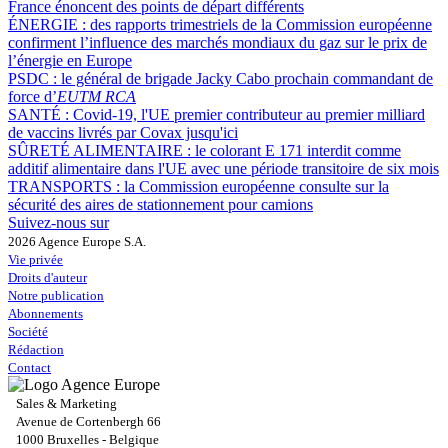
France énoncent des points de départ différents
ÉNERGIE :
des rapports trimestriels de la Commission européenne
confirment l’influence des marchés mondiaux du gaz sur le prix de
l’énergie en Europe
PSDC :
le général de brigade Jacky Cabo prochain commandant de
force d’
EUTM RCA
SANTÉ :
Covid-19, l'UE premier contributeur au premier milliard
de vaccins livrés par Covax jusqu'ici
SÛRETÉ ALIMENTAIRE :
le colorant E 171 interdit comme
additif alimentaire dans l'UE avec une période transitoire de six mois
TRANSPORTS :
la Commission européenne consulte sur la
sécurité des aires de stationnement pour camions
Suivez-nous sur
2026 Agence Europe S.A.
Vie privée
Droits d'auteur
Notre publication
Abonnements
Société
Rédaction
Contact
Sales & Marketing
Avenue de Cortenbergh 66
1000 Bruxelles - Belgique