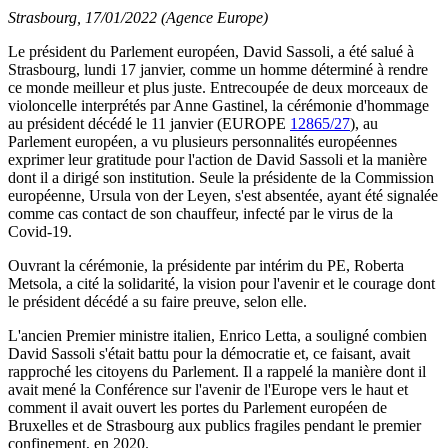
Strasbourg, 17/01/2022 (Agence Europe)
Le président du Parlement européen, David Sassoli, a été salué à
Strasbourg, lundi 17 janvier, comme un homme déterminé à rendre
ce monde meilleur et plus juste. Entrecoupée de deux morceaux de
violoncelle interprétés par Anne Gastinel, la cérémonie d'hommage
au président décédé le 11 janvier (EUROPE
12865/27
), au
Parlement européen, a vu plusieurs personnalités européennes
exprimer leur gratitude pour l'action de David Sassoli et la manière
dont il a dirigé son institution. Seule la présidente de la Commission
européenne, Ursula von der Leyen, s'est absentée, ayant été signalée
comme cas contact de son chauffeur, infecté par le virus de la
Covid-19.
Ouvrant la cérémonie, la présidente par intérim du PE, Roberta
Metsola, a cité la solidarité, la vision pour l'avenir et le courage dont
le président décédé a su faire preuve, selon elle.
L'ancien Premier ministre italien, Enrico Letta, a souligné combien
David Sassoli s'était battu pour la démocratie et, ce faisant, avait
rapproché les citoyens du Parlement. Il a rappelé la manière dont il
avait mené la Conférence sur l'avenir de l'Europe vers le haut et
comment il avait ouvert les portes du Parlement européen de
Bruxelles et de Strasbourg aux publics fragiles pendant le premier
confinement, en 2020.