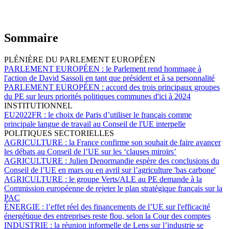
Sommaire
PLÉNIÈRE DU PARLEMENT EUROPÉEN
PARLEMENT EUROPÉEN :
le Parlement rend hommage à
l'action de David Sassoli en tant que président et à sa personnalité
PARLEMENT EUROPÉEN :
accord des trois principaux groupes
du PE sur leurs priorités politiques communes d'ici à 2024
INSTITUTIONNEL
EU2022FR :
le choix de Paris d’utiliser le français comme
principale langue de travail au Conseil de l'UE interpelle
POLITIQUES SECTORIELLES
AGRICULTURE :
la France confirme son souhait de faire avancer
les débats au Conseil de l’UE sur les ‘clauses miroirs’
AGRICULTURE :
Julien Denormandie espère des conclusions du
Conseil de l’UE en mars ou en avril sur l’agriculture 'bas carbone'
AGRICULTURE :
le groupe Verts/ALE au PE demande à la
Commission européenne de rejeter le plan stratégique français sur la
PAC
ÉNERGIE :
l’effet réel des financements de l’UE sur l'efficacité
énergétique des entreprises reste flou, selon la Cour des comptes
INDUSTRIE :
la réunion informelle de Lens sur l’industrie se