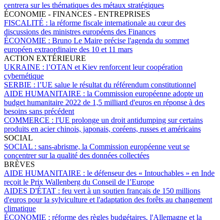
centrera sur les thématiques des métaux stratégiques
ÉCONOMIE - FINANCES - ENTREPRISES
FISCALITÉ :
la réforme fiscale internationale au cœur des
discussions des ministres européens des Finances
ÉCONOMIE :
Bruno Le Maire précise l'agenda du sommet
européen extraordinaire des 10 et 11 mars
ACTION EXTÉRIEURE
UKRAINE :
l’OTAN et Kiev renforcent leur coopération
cybernétique
SERBIE :
l’UE salue le résultat du référendum constitutionnel
AIDE HUMANITAIRE :
la Commission européenne adopte un
budget humanitaire 2022 de 1,5 milliard d'euros en réponse à des
besoins sans précédent
COMMERCE :
l'UE prolonge un droit antidumping sur certains
produits en acier chinois, japonais, coréens, russes et américains
SOCIAL
SOCIAL :
sans-abrisme, la Commission européenne veut se
concentrer sur la qualité des données collectées
BRÈVES
AIDE HUMANITAIRE :
le défenseur des « Intouchables » en Inde
reçoit le Prix Wallenberg du Conseil de l’Europe
AIDES D'ÉTAT :
feu vert à un soutien français de 150 millions
d'euros pour la sylviculture et l'adaptation des forêts au changement
climatique
ÉCONOMIE :
réforme des règles budgétaires, l'Allemagne et la