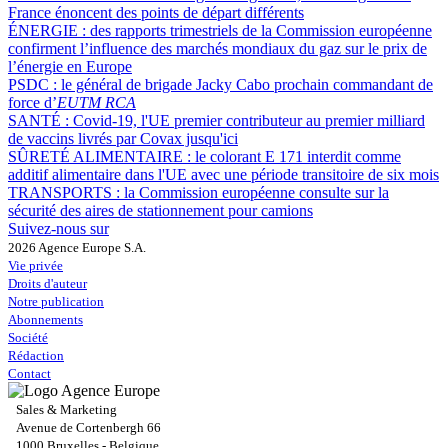
France énoncent des points de départ différents
ÉNERGIE :
des rapports trimestriels de la Commission européenne
confirment l’influence des marchés mondiaux du gaz sur le prix de
l’énergie en Europe
PSDC :
le général de brigade Jacky Cabo prochain commandant de
force d’
EUTM RCA
SANTÉ :
Covid-19, l'UE premier contributeur au premier milliard
de vaccins livrés par Covax jusqu'ici
SÛRETÉ ALIMENTAIRE :
le colorant E 171 interdit comme
additif alimentaire dans l'UE avec une période transitoire de six mois
TRANSPORTS :
la Commission européenne consulte sur la
sécurité des aires de stationnement pour camions
Suivez-nous sur
2026 Agence Europe S.A.
Vie privée
Droits d'auteur
Notre publication
Abonnements
Société
Rédaction
Contact
Sales & Marketing
Avenue de Cortenbergh 66
1000 Bruxelles - Belgique