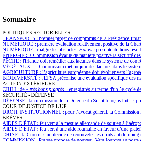
Sommaire
POLITIQUES SECTORIELLES
TRANSPORTS :
premier projet de compromis de la Présidence finland
NUMÉRIQUE :
première évaluation relativement positive de la Chart
NUMÉRIQUE :
malgré les obstacles,
Huawei
présente de bons résul
ÉNERGIE :
la Commission évalue de manière positive la sécurité des 
PÊCHE :
l'Irlande doit remédier aux lacunes dans le système de cont
VÉGÉTAUX :
la Commission met au jour des lacunes dans le système
AGRICULTURE :
l’agriculture européenne doit évoluer vers l’agro
BIODIVERSITÉ :
l'EFSA préconise une évaluation spécifique des ri
ACTION EXTÉRIEURE
CHILI :
de «
très bons progrès
» enregistrés au terme d'un 5e cycle d
SÉCURITÉ - DÉFENSE
DÉFENSE :
la commission de la Défense du Sénat français fait 12 pr
COUR DE JUSTICE DE L'UE
DROIT INSTITUTIONNEL :
pour l’avocat général, la Commission n
BRÈVES
AIDES D'ÉTAT :
feu vert à la mesure allemande de soutien à l’aérop
AIDES D'ÉTAT :
feu vert à une aide roumaine en faveur d’une plate
CHINE :
la Commission décide de renouveler les droits antidumping c
COMMISSION :
Prague propose de nouveau Vera Jourova au poste 