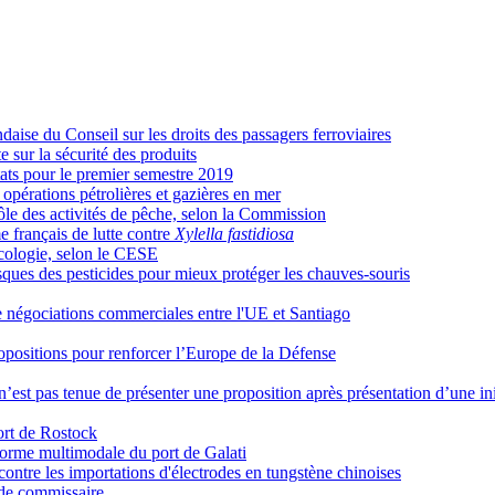
aise du Conseil sur les droits des passagers ferroviaires
e sur la sécurité des produits
tats pour le premier semestre 2019
opérations pétrolières et gazières en mer
rôle des activités de pêche, selon la Commission
 français de lutte contre
Xylella fastidiosa
écologie, selon le CESE
sques des pesticides pour mieux protéger les chauves-souris
e négociations commerciales entre l'UE et Santiago
opositions pour renforcer l’Europe de la Défense
’est pas tenue de présenter une proposition après présentation d’une in
ort de Rostock
forme multimodale du port de Galati
ontre les importations d'électrodes en tungstène chinoises
de commissaire