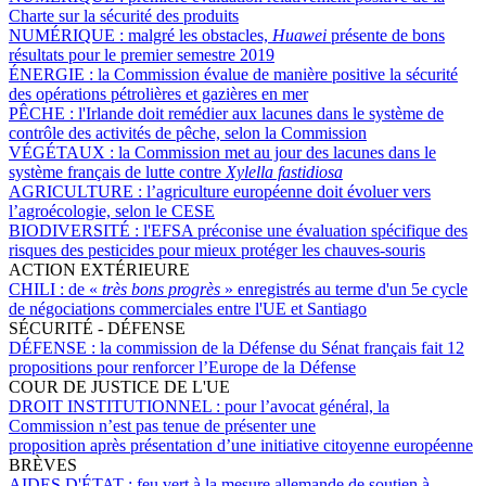
Charte sur la sécurité des produits
NUMÉRIQUE :
malgré les obstacles,
Huawei
présente de bons
résultats pour le premier semestre 2019
ÉNERGIE :
la Commission évalue de manière positive la sécurité
des opérations pétrolières et gazières en mer
PÊCHE :
l'Irlande doit remédier aux lacunes dans le système de
contrôle des activités de pêche, selon la Commission
VÉGÉTAUX :
la Commission met au jour des lacunes dans le
système français de lutte contre
Xylella fastidiosa
AGRICULTURE :
l’agriculture européenne doit évoluer vers
l’agroécologie, selon le CESE
BIODIVERSITÉ :
l'EFSA préconise une évaluation spécifique des
risques des pesticides pour mieux protéger les chauves-souris
ACTION EXTÉRIEURE
CHILI :
de «
très bons progrès
» enregistrés au terme d'un 5e cycle
de négociations commerciales entre l'UE et Santiago
SÉCURITÉ - DÉFENSE
DÉFENSE :
la commission de la Défense du Sénat français fait 12
propositions pour renforcer l’Europe de la Défense
COUR DE JUSTICE DE L'UE
DROIT INSTITUTIONNEL :
pour l’avocat général, la
Commission n’est pas tenue de présenter une
proposition après présentation d’une initiative citoyenne européenne
BRÈVES
AIDES D'ÉTAT :
feu vert à la mesure allemande de soutien à