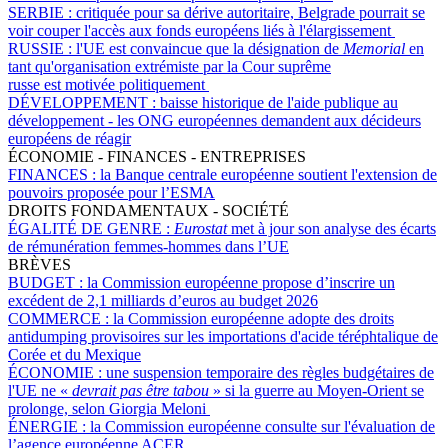
SERBIE :
critiquée pour sa dérive autoritaire, Belgrade pourrait se
voir couper l'accès aux fonds européens liés à l'élargissement
RUSSIE :
l'UE est convaincue que la désignation de
Memorial
en
tant qu'organisation extrémiste par la Cour suprême
russe est motivée politiquement
DÉVELOPPEMENT :
baisse historique de l'aide publique au
développement - les ONG européennes demandent aux décideurs
européens de réagir
ÉCONOMIE - FINANCES - ENTREPRISES
FINANCES :
la Banque centrale européenne soutient l'extension de
pouvoirs proposée pour l’ESMA
DROITS FONDAMENTAUX - SOCIÉTÉ
ÉGALITÉ DE GENRE :
Eurostat
met à jour son analyse des écarts
de rémunération femmes-hommes dans l’UE
BRÈVES
BUDGET :
la Commission européenne propose d’inscrire un
excédent de 2,1 milliards d’euros au budget 2026
COMMERCE :
la Commission européenne adopte des droits
antidumping provisoires sur les importations d'acide téréphtalique de
Corée et du Mexique
ÉCONOMIE :
une suspension temporaire des règles budgétaires de
l'UE ne «
devrait pas être tabou
» si la guerre au Moyen-Orient se
prolonge, selon Giorgia Meloni
ÉNERGIE :
la Commission européenne consulte sur l'évaluation de
l’agence européenne ACER