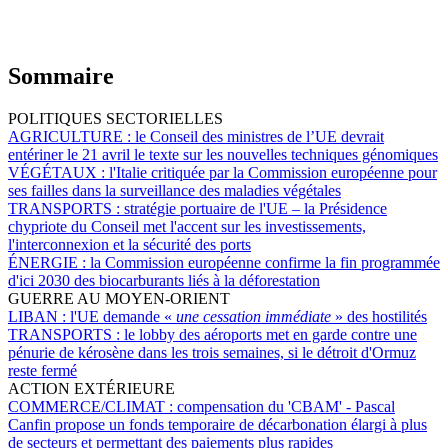
Sommaire
POLITIQUES SECTORIELLES
AGRICULTURE :
le Conseil des ministres de l’UE devrait
entériner le 21 avril le texte sur les nouvelles techniques génomiques
VÉGÉTAUX :
l'Italie critiquée par la Commission européenne pour
ses failles dans la surveillance des maladies végétales
TRANSPORTS :
stratégie portuaire de l'UE – la Présidence
chypriote du Conseil met l'accent sur les investissements,
l'interconnexion et la sécurité des ports
ÉNERGIE :
la Commission européenne confirme la fin programmée
d'ici 2030 des biocarburants liés à la déforestation
GUERRE AU MOYEN-ORIENT
LIBAN :
l'UE demande «
une cessation immédiate
» des hostilités
TRANSPORTS :
le lobby des aéroports met en garde contre une
pénurie de kérosène dans les trois semaines, si le détroit d'Ormuz
reste fermé
ACTION EXTÉRIEURE
COMMERCE/CLIMAT :
compensation du 'CBAM' - Pascal
Canfin propose un fonds temporaire de décarbonation élargi à plus
de secteurs et permettant des paiements plus rapides