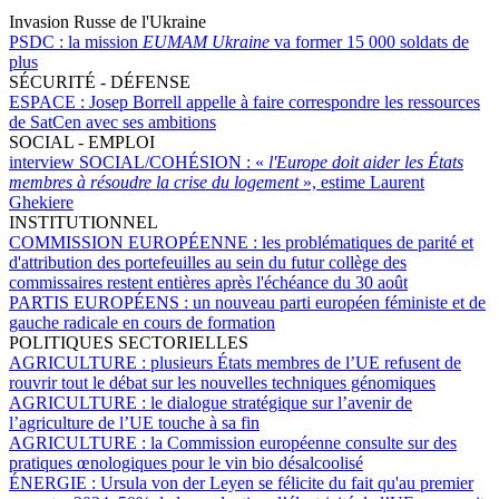
Invasion Russe de l'Ukraine
PSDC :
la mission
EUMAM Ukraine
va former 15 000 soldats de
plus
SÉCURITÉ - DÉFENSE
ESPACE :
Josep Borrell appelle à faire correspondre les ressources
de SatCen avec ses ambitions
SOCIAL - EMPLOI
interview SOCIAL/COHÉSION :
«
l'Europe doit aider les États
membres à résoudre la crise du logement
», estime Laurent
Ghekiere
INSTITUTIONNEL
COMMISSION EUROPÉENNE :
les problématiques de parité et
d'attribution des portefeuilles au sein du futur collège des
commissaires restent entières après l'échéance du 30 août
PARTIS EUROPÉENS :
un nouveau parti européen féministe et de
gauche radicale en cours de formation
POLITIQUES SECTORIELLES
AGRICULTURE :
plusieurs États membres de l’UE refusent de
rouvrir tout le débat sur les nouvelles techniques génomiques
AGRICULTURE :
le dialogue stratégique sur l’avenir de
l’agriculture de l’UE touche à sa fin
AGRICULTURE :
la Commission européenne consulte sur des
pratiques œnologiques pour le vin bio désalcoolisé
ÉNERGIE :
Ursula von der Leyen se félicite du fait qu'au premier