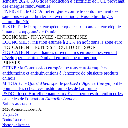
semestre 2024, 50% de la production d’électricité de l’UE provenait
des énergies renouvelables
ÉNERGIE :
le CREA met en garde contre le contournement des
sanctions visant à limiter les revenus que la Russie tire du gaz
naturel liquéfié
JUSTICE :
le Parquet européen enquête sur un ancien eurodéputé
lituanien soupçonné de fraude
ÉCONOMIE - FINANCES - ENTREPRISES
ÉCONOMIE :
l'inflation estimée à 2,2% en août dans la zone euro
ÉDUCATION - JEUNESSE - CULTURE - SPORT
ÉDUCATION :
les alliances universitaires européennes veulent
développer la carte d'étudiant européenne numérique
BRÈVES
CHINE :
la Commission européenne rouvre trois enquêtes
antidumping et antisubventions à l'encontre de plusieurs produits
chinois
MÉDIAS :
le
Quart d'heurope
, le
podcast
d'
Agence Europe,
fait le
point sur les échéances institutionnelles de l'automne
PSDC :
Josep Borrell demande aux États membres de renforcer les
capacités de l'opération
Eunavfor Aspides
Suivez-nous sur
2026 Agence Europe S.A.
Vie privée
Droits d'auteur
Notre publication