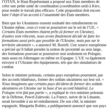
l’OTAN, le Haut Représentant a proposé aux États membres de
créer une petite unité de coordination (
coordination unit
) à Kiev,
pour rendre le travail plus efficace. Cette proposition doit encore
faire l’objet d’un accord à l’unanimité des États membres.
Bien que les Ukrainiens eussent souhaité des entraînements en
Ukraine même, ceux-ci vont se poursuivre sur le sol de l’UE. «
Certains États membres étaient prêts (à former en Ukraine),
d'autres sont réticents, nous avons finalement décidé de faire les
formations aussi près que possible de l'Ukraine, mais pas sur le
territoire ukrainien
», a annoncé M. Borrell. Une source européenne
a précisé qu’il fallait prendre la notion de proximité au sens large,
des formations pouvant se poursuivre non seulement en Pologne,
mais aussi en Allemagne ou même en Espagne. L’UE va également
envoyer à l’Ukraine des équipements, tels que des simulateurs de
combat.
Selon le ministre polonais, certains pays européens pourraient, par
des accords bilatéraux, former des soldats ukrainiens sur leur sol. «
Nous imaginons que certains pays décident de former des soldats
ukrainiens en Ukraine sur la base d’un accord bilatéral. La
Pologne n'en fait pas partie
», a expliqué le vice-ministre polonais
de la Défense, Paweł Zalewski. La France, suivie de la Lituanie,
serait favorable à un tel entraînement. De son côté, la ministre
espagnole, Margarita Robles, a publiquement annoncé que son pays