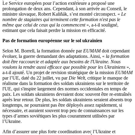
Le Service européen pour l’action extérieure a proposé une
prolongation de deux ans. Cependant, à son arrivée au Conseil, le
ministre slovaque, Robert Kaliňák, s’est montré circonspect. «
Le
nombre de stagiaires qui terminent cette formation n'est pas le
même que celui de ceux qui la commencent
», a-t-il souligné,
estimant que cela faisait perdre la mission en efficacité.
Pas de formation européenne sur le sol ukrainien
Selon M. Borrell, la formation donnée par
EUMAM
doit cependant
évoluer, la guerre demandant des adaptations. Ainsi, «
la formation
doit être raccourcie et adaptée aux besoins de l'Ukraine. Nous
voulons la rendre aussi efficace que possible pour les Ukrainiens
»,
a-t-il ajouté. Un projet de revision stratégique de la mission
EUMAM
par l’UE, daté du 22 juillet, vu par
Die Welt
, critique le manque de
réalisme dans la formation des soldats ukrainiens sur le territoire de
l'UE, qui s'inspire largement des normes occidentales en temps de
paix. Les soldats ukrainiens devraient donc souvent être re-entraînés
après leur retour. De plus, les soldats ukrainiens seraient absents trop
longtemps, ne pourraient pas être déployés assez rapidement, si
nécessaire, et auraient souvent trop peu de connaissances sur les
types d’armes soviétiques les plus couramment utilisées par
l’Ukraine.
Afin d’assurer une plus forte coordination avec l’Ukraine et