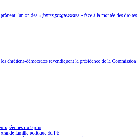
t prônent l'union des
« forces progressistes
» face à la montée des droites
, les chrétiens-démocrates revendiquent la présidence de la Commissio
 européennes du 9 juin
s grande famille politique du PE