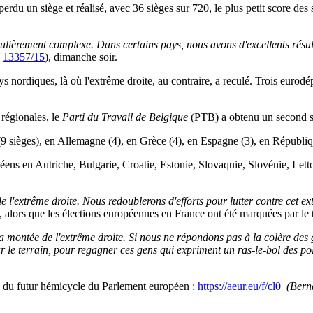
a perdu un siège et réalisé, avec 36 sièges sur 720, le plus petit score d
culièrement complexe.
Dans certains pays, nous avons d'excellents résul
E
13357/15
), dimanche soir.
ys nordiques, là où l'extrême droite, au contraire, a reculé. Trois eurod
 régionales, le
Parti du Travail de Belgique
(PTB) a obtenu un second s
9 sièges), en Allemagne (4), en Grèce (4), en Espagne (3), en Républiq
ens en Autriche, Bulgarie, Croatie, Estonie, Slovaquie, Slovénie, Let
'extrême droite. Nous redoublerons d'efforts pour lutter contre cet ext
 alors que les élections européennes en France ont été marquées par le 
r la montée de l'extrême droite. Si nous ne répondons pas à la colère des
r le terrain, pour regagner ces gens qui expriment un ras-le-bol des poli
ons du futur hémicycle du Parlement européen :
https://aeur.eu/f/cl0
(Bern