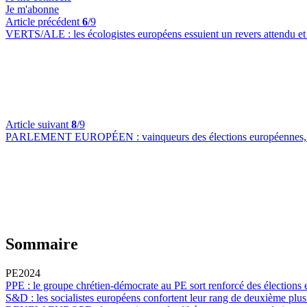
Je m'abonne
Article précédent
6
/9
VERTS/ALE :
les écologistes européens essuient un revers attendu e
Article suivant
8
/9
PARLEMENT EUROPÉEN :
vainqueurs des élections européennes
Sommaire
PE2024
PPE :
le groupe chrétien-démocrate au PE sort renforcé des élections
S&D :
les socialistes européens confortent leur rang de deuxième plu