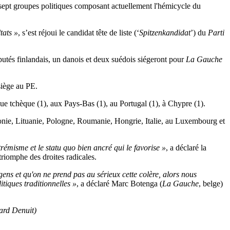
es sept groupes politiques composant actuellement l'hémicycle du
tats »
, s’est réjoui le candidat tête de liste (‘
Spitzenkandidat
’) du
Parti
éputés finlandais, un danois et deux suédois siégeront pour
La Gauche
iège au PE.
ue tchèque (1), aux Pays-Bas (1), au Portugal (1), à Chypre (1).
tonie, Lituanie, Pologne, Roumanie, Hongrie, Italie, au Luxembourg et
rémisme et le statu quo bien ancré qui le favorise »
, a déclaré la
triomphe des droites radicales.
 gens et qu'on ne prend pas au sérieux cette colère, alors nous
tiques traditionnelles »
, a déclaré Marc Botenga (
La Gauche
, belge)
ard Denuit)