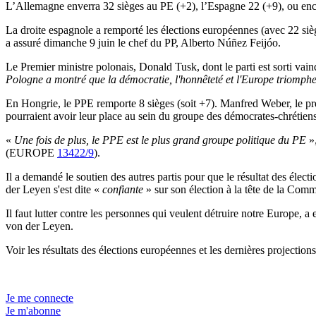
L’Allemagne enverra 32 sièges au PE (+2), l’Espagne 22 (+9), ou enc
La droite espagnole a remporté les élections européennes (avec 22 sièg
a assuré dimanche 9 juin le chef du PP, Alberto Núñez Feijóo.
Le Premier ministre polonais, Donald Tusk, dont le parti est sorti vainq
Pologne a montré que la démocratie, l'honnêteté et l'Europe triomph
En Hongrie, le PPE remporte 8 sièges (soit +7). Manfred Weber, le p
pourraient avoir leur place au sein du groupe des démocrates-chrétien
«
Une fois de plus, le PPE est le plus grand groupe politique du PE
»,
(EUROPE
13422/9
).
Il a demandé le soutien des autres partis pour que le résultat des él
der Leyen s'est dite «
confiante
» sur son élection à la tête de la Comm
Il faut lutter contre les personnes qui veulent détruire notre Europe, 
von der Leyen.
Voir les résultats des élections européennes et les dernières projecti
Je me connecte
Je m'abonne