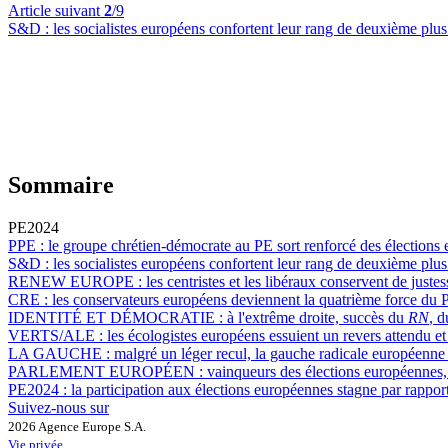
Article suivant
2
/9
S&D :
les socialistes européens confortent leur rang de deuxième plu
Sommaire
PE2024
PPE :
le groupe chrétien-démocrate au PE sort renforcé des élections
S&D :
les socialistes européens confortent leur rang de deuxième plu
RENEW EUROPE :
les centristes et les libéraux conservent de just
CRE :
les conservateurs européens deviennent la quatrième force du 
IDENTITÉ ET DÉMOCRATIE :
à l'extrême droite, succès du
RN
, 
VERTS/ALE :
les écologistes européens essuient un revers attendu e
LA GAUCHE :
malgré un léger recul, la gauche radicale européenne 
PARLEMENT EUROPÉEN :
vainqueurs des élections européennes
PE2024 :
la participation aux élections européennes stagne par rappor
Suivez-nous sur
2026 Agence Europe S.A.
Vie privée