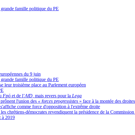
s grande famille politique du PE
 européennes du 9 juin
s grande famille politique du PE
esse leur troisième place au Parlement européen
PE
du
Fpö
et de l’
AfD,
mais revers pour la
Lega
t prônent l'union des
« forces progressistes
» face à la montée des droites
s'affiche comme force d'opposition à l'extrême droite
, les chrétiens-démocrates revendiquent la présidence de la Commissio
t à 2019