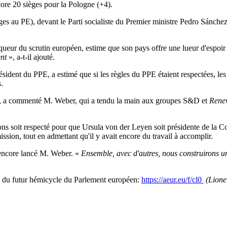
ore 20 sièges pour la Pologne (+4).
es au PE), devant le Parti socialiste du Premier ministre Pedro Sánchez
ueur du scrutin européen, estime que son pays offre une lueur d'espoir po
ent
», a-t-il ajouté.
résident du PPE, a estimé que si les règles du PPE étaient respectées,
s.
 a commenté M. Weber, qui a tendu la main aux groupes S&D et
Rene
ections soit respecté pour que Ursula von der Leyen soit présidente de
ission, tout en admettant qu'il y avait encore du travail à accomplir.
a encore lancé M. Weber. «
Ensemble, avec d'autres, nous construirons un
ons du futur hémicycle du Parlement européen:
https://aeur.eu/f/cl0
(Lione