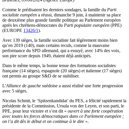
Comme le prédisaient les derniers sondages, la famille du
Parti
socialiste européen
a réussi, dimanche 9 juin, à maintenir sa place
de deuxième plus grande famille politique au Parlement européen
après les chrétiens-démocrates du
Parti populaire européen
(PPE)
(EUROPE
13426/1
).
Avec 139 sièges, la famille socialiste fait légèrement moins bien
qu’en 2019 (140), mais certains reculs, comme la mauvaise
performance du SPD allemand, qui a essuyé, avec 14% des voix,
son pire score depuis 1949, étaient déjà anticipés.
Dans le même temps, la bonne tenue des formations socialistes
française (14 sièges), espagnole (20 sièges) et italienne (17 sièges)
ont permis au groupe S&D de se stabiliser.
L'
Alliance de gauche
suédoise a aussi réalisé une forte progression
avec 5 sièges.
Nicolas Schmit, le ‘Spitzenkandidat’ du PES, a félicité rapidement la
présidente de la Commission, Ursula von der Leyen, et son parti, le
PPE, pour leur victoire et s’est dit «
ouvert à une forte coopération
avec toutes les forces démocratiques dans ce Parlement européen ;
on l’a dit dès le début et on continue à le dire
».