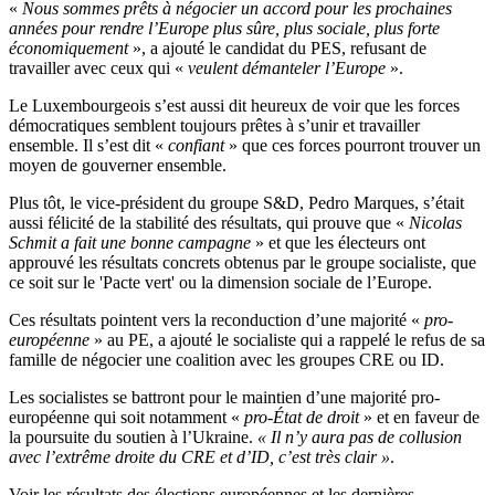
«
Nous sommes prêts à négocier un accord pour les prochaines
années pour rendre l’Europe plus sûre, plus sociale, plus forte
économiquement
», a ajouté le candidat du PES, refusant de
travailler avec ceux qui «
veulent démanteler l’Europe
».
Le Luxembourgeois s’est aussi dit heureux de voir que les forces
démocratiques semblent toujours prêtes à s’unir et travailler
ensemble. Il s’est dit «
confiant
» que ces forces pourront trouver un
moyen de gouverner ensemble.
Plus tôt, le vice-président du groupe S&D, Pedro Marques, s’était
aussi félicité de la stabilité des résultats, qui prouve que «
Nicolas
Schmit a fait une bonne campagne
» et que les électeurs ont
approuvé les résultats concrets obtenus par le groupe socialiste, que
ce soit sur le 'Pacte vert' ou la dimension sociale de l’Europe.
Ces résultats pointent vers la reconduction d’une majorité «
pro-
européenne
» au PE, a ajouté le socialiste qui a rappelé le refus de sa
famille de négocier une coalition avec les groupes CRE ou ID.
Les socialistes se battront pour le maintien d’une majorité pro-
européenne qui soit notamment «
pro-État de droit
» et en faveur de
la poursuite du soutien à l’Ukraine.
« Il n’y aura pas de collusion
avec l’extrême droite du CRE et d’ID, c’est très clair »
.
Voir les résultats des élections européennes et les dernières