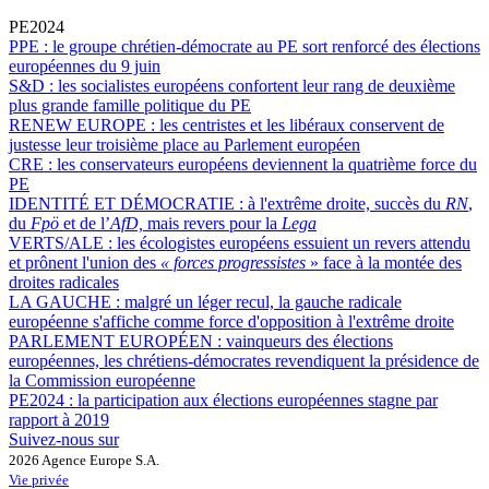
PE2024
PPE :
le groupe chrétien-démocrate au PE sort renforcé des élections
européennes du 9 juin
S&D :
les socialistes européens confortent leur rang de deuxième
plus grande famille politique du PE
RENEW EUROPE :
les centristes et les libéraux conservent de
justesse leur troisième place au Parlement européen
CRE :
les conservateurs européens deviennent la quatrième force du
PE
IDENTITÉ ET DÉMOCRATIE :
à l'extrême droite, succès du
RN
,
du
Fpö
et de l’
AfD,
mais revers pour la
Lega
VERTS/ALE :
les écologistes européens essuient un revers attendu
et prônent l'union des
« forces progressistes
» face à la montée des
droites radicales
LA GAUCHE :
malgré un léger recul, la gauche radicale
européenne s'affiche comme force d'opposition à l'extrême droite
PARLEMENT EUROPÉEN :
vainqueurs des élections
européennes, les chrétiens-démocrates revendiquent la présidence de
la Commission européenne
PE2024 :
la participation aux élections européennes stagne par
rapport à 2019
Suivez-nous sur
2026 Agence Europe S.A.
Vie privée