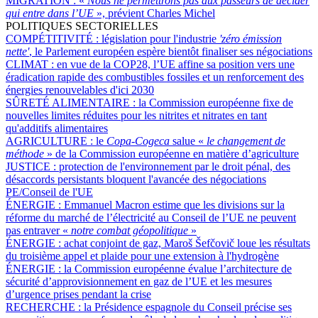
MIGRATION :
«
Nous ne permettrons pas aux passeurs de décider
qui entre dans l’UE
», prévient Charles Michel
POLITIQUES SECTORIELLES
COMPÉTITIVITÉ :
législation pour l'industrie
'zéro émission
nette'
, le Parlement européen espère bientôt finaliser ses négociations
CLIMAT :
en vue de la COP28, l’UE affine sa position vers une
éradication rapide des combustibles fossiles et un renforcement des
énergies renouvelables d'ici 2030
SÛRETÉ ALIMENTAIRE :
la Commission européenne fixe de
nouvelles limites réduites pour les nitrites et nitrates en tant
qu'additifs alimentaires
AGRICULTURE :
le
Copa-Cogeca
salue «
le changement de
méthode
» de la Commission européenne en matière d’agriculture
JUSTICE :
protection de l'environnement par le droit pénal, des
désaccords persistants bloquent l'avancée des négociations
PE/Conseil de l'UE
ÉNERGIE :
Emmanuel Macron estime que les divisions sur la
réforme du marché de l’électricité au Conseil de l’UE ne peuvent
pas entraver «
notre combat géopolitique
»
ÉNERGIE :
achat conjoint de gaz, Maroš Šefčovič loue les résultats
du troisième appel et plaide pour une extension à l'hydrogène
ÉNERGIE :
la Commission européenne évalue l’architecture de
sécurité d’approvisionnement en gaz de l’UE et les mesures
d’urgence prises pendant la crise
RECHERCHE :
la Présidence espagnole du Conseil précise ses