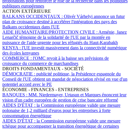
propositions pour renforcer le rôle de la recherche dans les politiques
publiques européennes
ACTION EXTÉRIEURE
BALKANS OCCIDENTAUX :
Olivér Várhelyi annonce un futur
plan de croissance destiné à accélérer l'intégration des pays des
Balkans occidentaux dans l'UE
AIDE HUMANITAIRE/PROTECTION CIVILE :
Arménie, Janez
Lenarčič témoigne de la solidarité de l'UE par la montée en
puissance de l'aide urgente pour les réfugiés du Haut-Karabakh
KENYA :
l'UE investit massivement dans la connectivité numérique
des écoles kenyanes
COMMERCE :
l'OMC revoit à la baisse ses prévisions de
croissance du commerce de marchandises
DROITS FONDAMENTAUX - SOCIÉTÉ
DÉMOCRATIE :
publicité politique, la Présidence espagnole du
Conseil de l'UE obtient un mandat de négociation révisé en vue d'un
potentiel accord avec le PE
ÉCONOMIE - FINANCES - ENTREPRISES
BANQUES :
MM. Niedermayer, Urtasun et Marques énoncent leur
vision d'un cadre européen de gestion de crise bancaire réformé
AIDES D'ÉTAT :
la Commission européenne valide une mesure
polonaise de 1,2 milliard d'euros pour les entreprises à forte
consommation énergétique
AIDES D'ÉTAT :
la Commission européenne valide une mesure
tchèque pour accompagner la transition énergétique de certaines