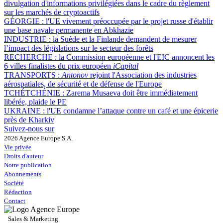
divulgation d'informations privilégiées dans le cadre du règlement
sur les marchés de cryptoactifs
GÉORGIE :
l'UE vivement préoccupée par le projet russe d'établir
une base navale permanente en Abkhazie
INDUSTRIE :
la Suède et la Finlande demandent de mesurer
l’impact des législations sur le secteur des forêts
RECHERCHE :
la Commission européenne et l'EIC annoncent les
6 villes finalistes du prix européen
iCapital
TRANSPORTS :
Antonov
rejoint l'Association des industries
aérospatiales, de sécurité et de défense de l'Europe
TCHÉTCHÉNIE :
Zarema Musaeva doit être immédiatement
libérée, plaide le PE
UKRAINE :
l'UE condamne l’attaque contre un café et une épicerie
près de Kharkiv
Suivez-nous sur
2026 Agence Europe S.A.
Vie privée
Droits d'auteur
Notre publication
Abonnements
Société
Rédaction
Contact
Sales & Marketing