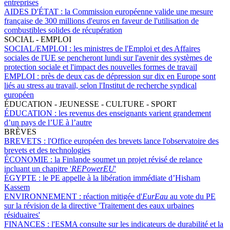
entreprises
AIDES D'ÉTAT :
la Commission européenne valide une mesure
française de 300 millions d'euros en faveur de l'utilisation de
combustibles solides de récupération
SOCIAL - EMPLOI
SOCIAL/EMPLOI :
les ministres de l'Emploi et des Affaires
sociales de l'UE se pencheront lundi sur l'avenir des systèmes de
protection sociale et l'impact des nouvelles formes de travail
EMPLOI :
près de deux cas de dépression sur dix en Europe sont
liés au stress au travail, selon l'Institut de recherche syndical
européen
ÉDUCATION - JEUNESSE - CULTURE - SPORT
ÉDUCATION :
les revenus des enseignants varient grandement
d’un pays de l’UE à l’autre
BRÈVES
BREVETS :
l'Office européen des brevets lance l'observatoire des
brevets et des technologies
ÉCONOMIE :
la Finlande soumet un projet révisé de relance
incluant un chapitre '
REPowerEU
'
ÉGYPTE :
le PE appelle à la libération immédiate d’Hisham
Kassem
ENVIRONNEMENT :
réaction mitigée d'
EurEau
au vote du PE
sur la révision de la directive 'Traitement des eaux urbaines
résiduaires'
FINANCES :
l'ESMA consulte sur les indicateurs de durabilité et la