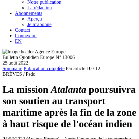
Notre publication
La rédaction
Abonnements
Aperçu
Je m'abonne
Contact
Connexion
EN
Bulletin Quotidien Europe N° 13006
25 août 2022
Sommaire
Publication complète
Par article
10
/ 12
BRÈVES /
Psdc
La mission
Atalanta
poursuivra
son soutien au transport
maritime après la fin de la zone
à haut risque de l'océan indien
24/08/2022 (Agence Europe)
–
Après l’annonce de la suppression