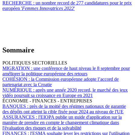
RECHERCHE :
un nombre record de 277 candidatures pour le prix
européen '
Femmes Innovatrices 2022
'
Sommaire
POLITIQUES SECTORIELLES
MIGRATION :
une conférence de haut niveau le 8 septembre pour
améliorer la politique européenne des retours
COHÉSION :
la Commission européenne adopte l’accord de
partenariat avec la Croatie
NUMÉRIQUE :
après une année 2020 record, le marché des jeux
vidéo poursuit sa croissance en Europe en 2021
ÉCONOMIE - FINANCES - ENTREPRISES
BANQUES :
près de la moitié des régimes nationaux de garantie
des dépôts ont atteint la cible fixée pour 2024 au niveau de l'UE
ASSURANCES :
l'EIOPA publie un guide d'application sur la
manière de prendre en compte le changement climatique dans
l'évaluation des risques et de la solvabilité
FINANCES :
l'ESMA souhaite lever les restrictions sur l'utilisation