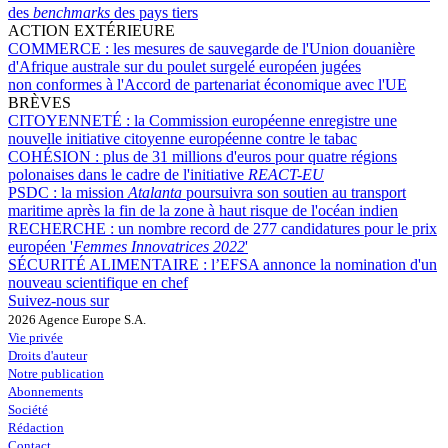
des
benchmarks
des pays tiers
ACTION EXTÉRIEURE
COMMERCE :
les mesures de sauvegarde de l'Union douanière
d'Afrique australe sur du poulet surgelé européen jugées
non conformes à l'Accord de partenariat économique avec l'UE
BRÈVES
CITOYENNETÉ :
la Commission européenne enregistre une
nouvelle initiative citoyenne européenne contre le tabac
COHÉSION :
plus de 31 millions d'euros pour quatre régions
polonaises dans le cadre de l'initiative
REACT-EU
PSDC :
la mission
Atalanta
poursuivra son soutien au transport
maritime après la fin de la zone à haut risque de l'océan indien
RECHERCHE :
un nombre record de 277 candidatures pour le prix
européen '
Femmes Innovatrices 2022
'
SÉCURITÉ ALIMENTAIRE :
l’EFSA annonce la nomination d'un
nouveau scientifique en chef
Suivez-nous sur
2026 Agence Europe S.A.
Vie privée
Droits d'auteur
Notre publication
Abonnements
Société
Rédaction
Contact