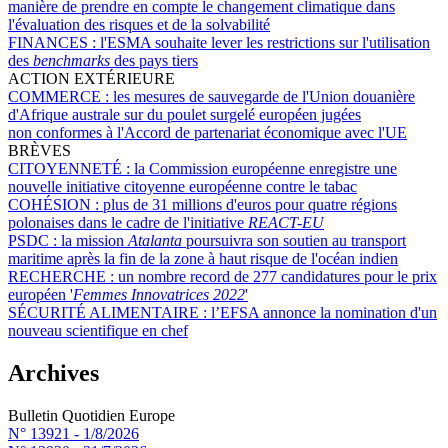
manière de prendre en compte le changement climatique dans
l'évaluation des risques et de la solvabilité
FINANCES :
l'ESMA souhaite lever les restrictions sur l'utilisation
des
benchmarks
des pays tiers
ACTION EXTÉRIEURE
COMMERCE :
les mesures de sauvegarde de l'Union douanière
d'Afrique australe sur du poulet surgelé européen jugées
non conformes à l'Accord de partenariat économique avec l'UE
BRÈVES
CITOYENNETÉ :
la Commission européenne enregistre une
nouvelle initiative citoyenne européenne contre le tabac
COHÉSION :
plus de 31 millions d'euros pour quatre régions
polonaises dans le cadre de l'initiative
REACT-EU
PSDC :
la mission
Atalanta
poursuivra son soutien au transport
maritime après la fin de la zone à haut risque de l'océan indien
RECHERCHE :
un nombre record de 277 candidatures pour le prix
européen '
Femmes Innovatrices 2022
'
SÉCURITÉ ALIMENTAIRE :
l’EFSA annonce la nomination d'un
nouveau scientifique en chef
Archives
Bulletin Quotidien Europe
N° 13921 -
1/8/2026