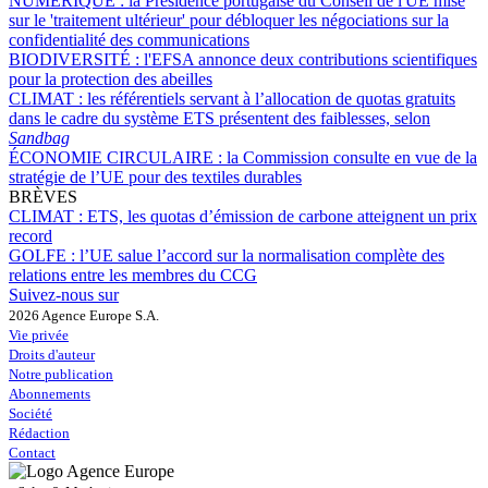
NUMÉRIQUE :
la Présidence portugaise du Conseil de l'UE mise
sur le 'traitement ultérieur' pour débloquer les négociations sur la
confidentialité des communications
BIODIVERSITÉ :
l'EFSA annonce deux contributions scientifiques
pour la protection des abeilles
CLIMAT :
les référentiels servant à l’allocation de quotas gratuits
dans le cadre du système ETS présentent des faiblesses, selon
Sandbag
ÉCONOMIE CIRCULAIRE :
la Commission consulte en vue de la
stratégie de l’UE pour des textiles durables
BRÈVES
CLIMAT :
ETS, les quotas d’émission de carbone atteignent un prix
record
GOLFE :
l’UE salue l’accord sur la normalisation complète des
relations entre les membres du CCG
Suivez-nous sur
2026 Agence Europe S.A.
Vie privée
Droits d'auteur
Notre publication
Abonnements
Société
Rédaction
Contact