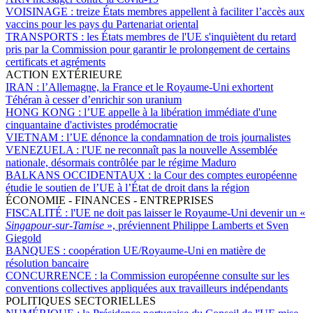
VOISINAGE :
treize États membres appellent à faciliter l’accès aux
vaccins pour les pays du Partenariat oriental
TRANSPORTS :
les États membres de l'UE s'inquiètent du retard
pris par la Commission pour garantir le prolongement de certains
certificats et agréments
ACTION EXTÉRIEURE
IRAN :
l’Allemagne, la France et le Royaume-Uni exhortent
Téhéran à cesser d’enrichir son uranium
HONG KONG :
l’UE appelle à la libération immédiate d'une
cinquantaine d'activistes prodémocratie
VIETNAM :
l’UE dénonce la condamnation de trois journalistes
VENEZUELA :
l'UE ne reconnaît pas la nouvelle Assemblée
nationale, désormais contrôlée par le régime Maduro
BALKANS OCCIDENTAUX :
la Cour des comptes européenne
étudie le soutien de l’UE à l’État de droit dans la région
ÉCONOMIE - FINANCES - ENTREPRISES
FISCALITÉ :
l'UE ne doit pas laisser le Royaume-Uni devenir un «
Singapour-sur-Tamise
», préviennent Philippe Lamberts et Sven
Giegold
BANQUES :
coopération UE/Royaume-Uni en matière de
résolution bancaire
CONCURRENCE :
la Commission européenne consulte sur les
conventions collectives appliquées aux travailleurs indépendants
POLITIQUES SECTORIELLES