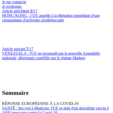
Je me connecte
Je m'abonne
Article précédent
5
/17
HONG KONG :
l’UE appelle à la libération immédiate d'une
cinquantaine d'activistes prodémocratie
Article suivant
7
/17
VENEZUELA :
l'UE ne reconnaît pas la nouvelle Assemblée
nationale, désormais contrôlée par le régime Maduro
Sommaire
RÉPONSE EUROPÉENNE À LA COVID-19
SANTÉ :
feu vert à
Moderna
, l'UE se dote d'un deuxième vaccin à
ARN messager contre la Covid-19