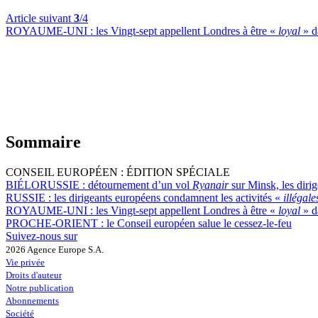
Article suivant
3
/4
ROYAUME-UNI :
les Vingt-sept appellent Londres à être «
loyal
» d
Sommaire
CONSEIL EUROPÉEN : ÉDITION SPÉCIALE
BIÉLORUSSIE :
détournement d’un vol
Ryanair
sur Minsk, les diri
RUSSIE :
les dirigeants européens condamnent les activités «
illégale
ROYAUME-UNI :
les Vingt-sept appellent Londres à être «
loyal
» d
PROCHE-ORIENT :
le Conseil européen salue le cessez-le-feu
Suivez-nous sur
2026 Agence Europe S.A.
Vie privée
Droits d'auteur
Notre publication
Abonnements
Société