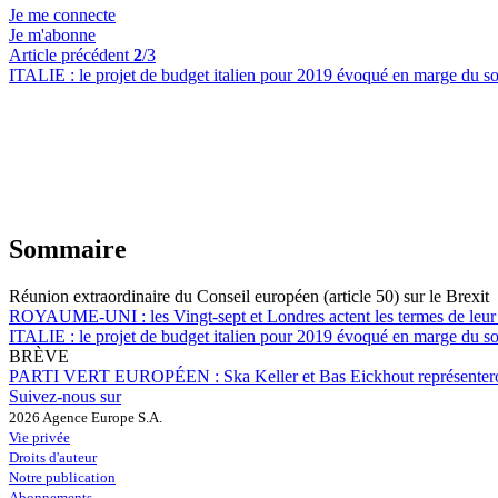
Je me connecte
Je m'abonne
Article précédent
2
/3
ITALIE :
le projet de budget italien pour 2019 évoqué en marge du s
Sommaire
Réunion extraordinaire du Conseil européen (article 50) sur le Brexit
ROYAUME-UNI :
les Vingt-sept et Londres actent les termes de leu
ITALIE :
le projet de budget italien pour 2019 évoqué en marge du s
BRÈVE
PARTI VERT EUROPÉEN :
Ska Keller et Bas Eickhout représenter
Suivez-nous sur
2026 Agence Europe S.A.
Vie privée
Droits d'auteur
Notre publication
Abonnements