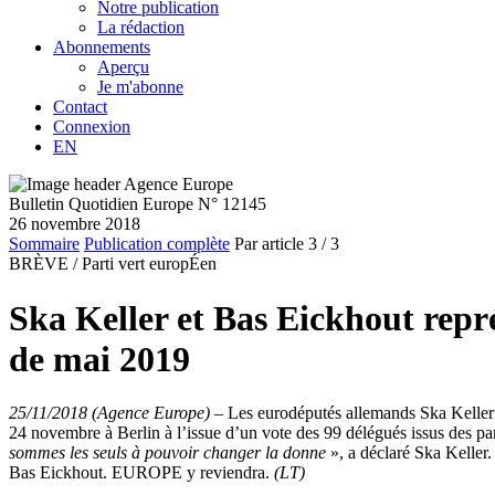
Notre publication
La rédaction
Abonnements
Aperçu
Je m'abonne
Contact
Connexion
EN
Bulletin Quotidien Europe N° 12145
26 novembre 2018
Sommaire
Publication complète
Par article
3
/ 3
BRÈVE /
Parti vert europÉen
Ska Keller et Bas Eickhout repré
de mai 2019
25/11/2018 (Agence Europe)
–
Les eurodéputés allemands Ska Keller
24 novembre à Berlin à l’issue d’un vote des 99 délégués issus des par
sommes les seuls à pouvoir changer la donne
», a déclaré Ska Keller
Bas Eickhout. EUROPE y reviendra.
(LT)