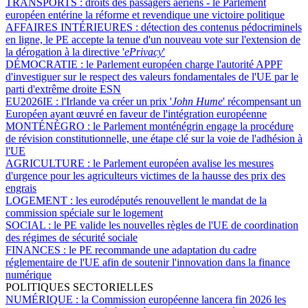
TRANSPORTS :
droits des passagers aériens - le Parlement
européen entérine la réforme et revendique une victoire politique
AFFAIRES INTÉRIEURES :
détection des contenus pédocriminels
en ligne, le PE accepte la tenue d'un nouveau vote sur l'extension de
la dérogation à la directive '
ePrivacy
'
DÉMOCRATIE :
le Parlement européen charge l'autorité APPF
d'investiguer sur le respect des valeurs fondamentales de l'UE par le
parti d'extrême droite ESN
EU2026IE :
l'Irlande va créer un prix '
John Hume
' récompensant un
Européen ayant œuvré en faveur de l'intégration européenne
MONTÉNÉGRO :
le Parlement monténégrin engage la procédure
de révision constitutionnelle, une étape clé sur la voie de l'adhésion à
l'UE
AGRICULTURE :
le Parlement européen avalise les mesures
d'urgence pour les agriculteurs victimes de la hausse des prix des
engrais
LOGEMENT :
les eurodéputés renouvellent le mandat de la
commission spéciale sur le logement
SOCIAL :
le PE valide les nouvelles règles de l'UE de coordination
des régimes de sécurité sociale
FINANCES :
le PE recommande une adaptation du cadre
réglementaire de l'UE afin de soutenir l'innovation dans la finance
numérique
POLITIQUES SECTORIELLES
NUMÉRIQUE :
la Commission européenne lancera fin 2026 les