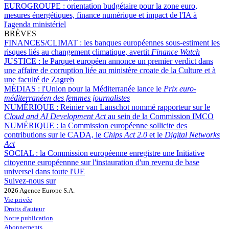
EUROGROUPE :
orientation budgétaire pour la zone euro,
mesures énergétiques, finance numérique et impact de l'IA à
l'agenda ministériel
BRÈVES
FINANCES/CLIMAT :
les banques européennes sous-estiment les
risques liés au changement climatique, avertit
Finance Watch
JUSTICE :
le Parquet européen annonce un premier verdict dans
une affaire de corruption liée au ministère croate de la Culture et à
une faculté de Zagreb
MÉDIAS :
l'Union pour la Méditerranée lance le
Prix euro-
méditerranéen des femmes journalistes
NUMÉRIQUE :
Reinier van Lanschot nommé rapporteur sur le
Cloud and AI Development Act
au sein de la Commission IMCO
NUMÉRIQUE :
la Commission européenne sollicite des
contributions sur le CADA, le
Chips Act 2.0
et le
Digital Networks
Act
SOCIAL :
la Commission européenne enregistre une Initiative
citoyenne européennne sur l'instauration d'un revenu de base
universel dans toute l'UE
Suivez-nous sur
2026 Agence Europe S.A.
Vie privée
Droits d'auteur
Notre publication
Abonnements