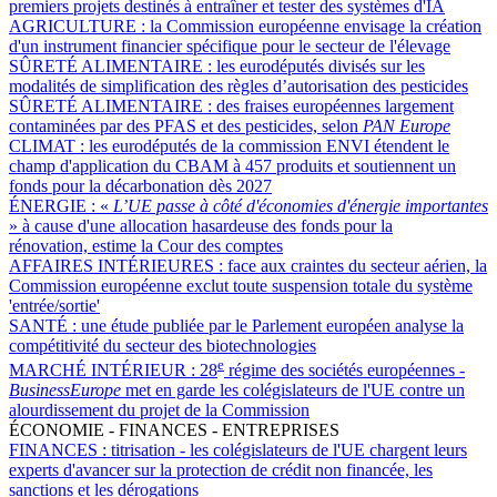
premiers projets destinés à entraîner et tester des systèmes d'IA
AGRICULTURE :
la Commission européenne envisage la création
d'un instrument financier spécifique pour le secteur de l'élevage
SÛRETÉ ALIMENTAIRE :
les eurodéputés divisés sur les
modalités de simplification des règles d’autorisation des pesticides
SÛRETÉ ALIMENTAIRE :
des fraises européennes largement
contaminées par des PFAS et des pesticides, selon
PAN Europe
CLIMAT :
les eurodéputés de la commission ENVI étendent le
champ d'application du CBAM à 457 produits et soutiennent un
fonds pour la décarbonation dès 2027
ÉNERGIE :
«
L’UE passe à côté d'économies d'énergie importantes
» à cause d'une allocation hasardeuse des fonds pour la
rénovation, estime la Cour des comptes
AFFAIRES INTÉRIEURES :
face aux craintes du secteur aérien, la
Commission européenne exclut toute suspension totale du système
'entrée/sortie'
SANTÉ :
une étude publiée par le Parlement européen analyse la
compétitivité du secteur des biotechnologies
e
MARCHÉ INTÉRIEUR :
28
régime des sociétés européennes -
BusinessEurope
met en garde les colégislateurs de l'UE contre un
alourdissement du projet de la Commission
ÉCONOMIE - FINANCES - ENTREPRISES
FINANCES :
titrisation - les colégislateurs de l'UE chargent leurs
experts d'avancer sur la protection de crédit non financée, les
sanctions et les dérogations