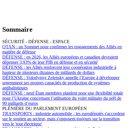
Sommaire
SÉCURITÉ - DÉFENSE - ESPACE
OTAN :
un Sommet pour confirmer les engagements des Alliés en
matière de défense
DÉFENSE :
en 2026, les Alliés européens et canadien devraient
dépenser 3,93% de leur PIB en défense et en sécurité
DÉFENSE :
les Alliés renforcent leur coopération industrielle à
hauteur de plusieurs dizaines de milliards de dollars
DÉFENSE :
Volodymyr Zelensky appelle l’Europe à développer
urgemment ses propres capacités de production de systèmes
antibalistiques
DÉFENSE :
neuf États membres plaident pour une flexibilité totale
pour l’Ukraine concernant l’utilisation du volet militaire du prêt de
90 milliards d’euros
PLÉNIÈRE DU PARLEMENT EUROPÉEN
TRANSPORTS :
industrie automobile - les eurodéputés s'accordent
sur le soutien au secteur, mais s'opposent toujours sur la transition
vers le 'tout électrique'