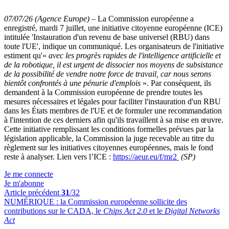
07/07/26 (Agence Europe)
–
La Commission européenne a
enregistré, mardi 7 juillet, une initiative citoyenne européenne (ICE)
intitulée 'Instauration d'un revenu de base universel (RBU) dans
toute l'UE', indique un communiqué. Les organisateurs de l'initiative
estiment qu'«
avec les progrès rapides de l'intelligence artificielle et
de la robotique, il est urgent de dissocier nos moyens de subsistance
de la possibilité de vendre notre force de travail, car nous serons
bientôt confrontés à une pénurie d'emplois
». Par conséquent, ils
demandent à la Commission européenne de prendre toutes les
mesures nécessaires et légales pour faciliter l'instauration d'un RBU
dans les États membres de l'UE et de formuler une recommandation
à l'intention de ces derniers afin qu'ils travaillent à sa mise en œuvre.
Cette initiative remplissant les conditions formelles prévues par la
législation applicable, la Commission la juge recevable au titre du
règlement sur les initiatives citoyennes européennes, mais le fond
reste à analyser. Lien vers l’ICE :
https://aeur.eu/f/mr2
(SP)
Je me connecte
Je m'abonne
Article précédent
31
/32
NUMÉRIQUE :
la Commission européenne sollicite des
contributions sur le CADA, le
Chips Act 2.0
et le
Digital Networks
Act