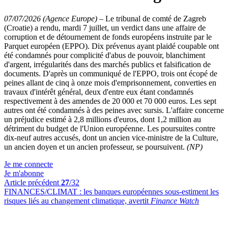
07/07/2026 (Agence Europe)
–
Le tribunal de comté de Zagreb
(Croatie) a rendu, mardi 7 juillet, un verdict dans une affaire de
corruption et de détournement de fonds européens instruite par le
Parquet européen (EPPO). Dix prévenus ayant plaidé coupable ont
été condamnés pour complicité d'abus de pouvoir, blanchiment
d'argent, irrégularités dans des marchés publics et falsification de
documents. D'après un communiqué de l'EPPO, trois ont écopé de
peines allant de cinq à onze mois d'emprisonnement, converties en
travaux d'intérêt général, deux d'entre eux étant condamnés
respectivement à des amendes de 20 000 et 70 000 euros. Les sept
autres ont été condamnés à des peines avec sursis. L'affaire concerne
un préjudice estimé à 2,8 millions d'euros, dont 1,2 million au
détriment du budget de l'Union européenne. Les poursuites contre
dix-neuf autres accusés, dont un ancien vice-ministre de la Culture,
un ancien doyen et un ancien professeur, se poursuivent.
(NP)
Je me connecte
Je m'abonne
Article précédent
27
/32
FINANCES/CLIMAT :
les banques européennes sous-estiment les
risques liés au changement climatique, avertit
Finance Watch