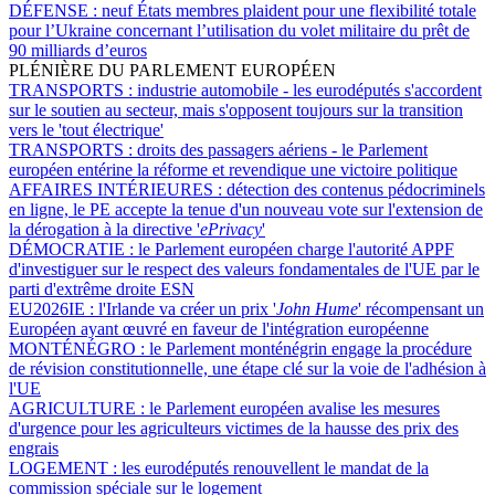
DÉFENSE :
neuf États membres plaident pour une flexibilité totale
pour l’Ukraine concernant l’utilisation du volet militaire du prêt de
90 milliards d’euros
PLÉNIÈRE DU PARLEMENT EUROPÉEN
TRANSPORTS :
industrie automobile - les eurodéputés s'accordent
sur le soutien au secteur, mais s'opposent toujours sur la transition
vers le 'tout électrique'
TRANSPORTS :
droits des passagers aériens - le Parlement
européen entérine la réforme et revendique une victoire politique
AFFAIRES INTÉRIEURES :
détection des contenus pédocriminels
en ligne, le PE accepte la tenue d'un nouveau vote sur l'extension de
la dérogation à la directive '
ePrivacy
'
DÉMOCRATIE :
le Parlement européen charge l'autorité APPF
d'investiguer sur le respect des valeurs fondamentales de l'UE par le
parti d'extrême droite ESN
EU2026IE :
l'Irlande va créer un prix '
John Hume
' récompensant un
Européen ayant œuvré en faveur de l'intégration européenne
MONTÉNÉGRO :
le Parlement monténégrin engage la procédure
de révision constitutionnelle, une étape clé sur la voie de l'adhésion à
l'UE
AGRICULTURE :
le Parlement européen avalise les mesures
d'urgence pour les agriculteurs victimes de la hausse des prix des
engrais
LOGEMENT :
les eurodéputés renouvellent le mandat de la
commission spéciale sur le logement