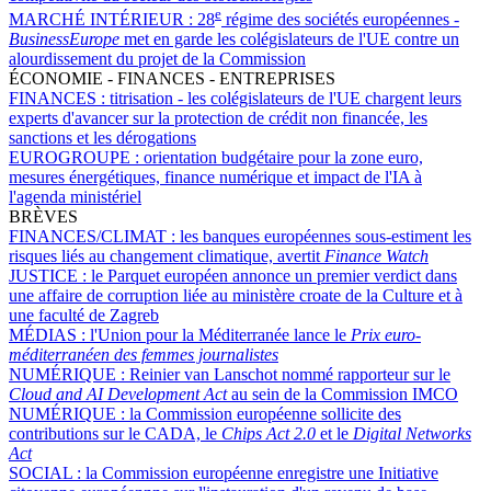
e
MARCHÉ INTÉRIEUR :
28
régime des sociétés européennes -
BusinessEurope
met en garde les colégislateurs de l'UE contre un
alourdissement du projet de la Commission
ÉCONOMIE - FINANCES - ENTREPRISES
FINANCES :
titrisation - les colégislateurs de l'UE chargent leurs
experts d'avancer sur la protection de crédit non financée, les
sanctions et les dérogations
EUROGROUPE :
orientation budgétaire pour la zone euro,
mesures énergétiques, finance numérique et impact de l'IA à
l'agenda ministériel
BRÈVES
FINANCES/CLIMAT :
les banques européennes sous-estiment les
risques liés au changement climatique, avertit
Finance Watch
JUSTICE :
le Parquet européen annonce un premier verdict dans
une affaire de corruption liée au ministère croate de la Culture et à
une faculté de Zagreb
MÉDIAS :
l'Union pour la Méditerranée lance le
Prix euro-
méditerranéen des femmes journalistes
NUMÉRIQUE :
Reinier van Lanschot nommé rapporteur sur le
Cloud and AI Development Act
au sein de la Commission IMCO
NUMÉRIQUE :
la Commission européenne sollicite des
contributions sur le CADA, le
Chips Act 2.0
et le
Digital Networks
Act
SOCIAL :
la Commission européenne enregistre une Initiative