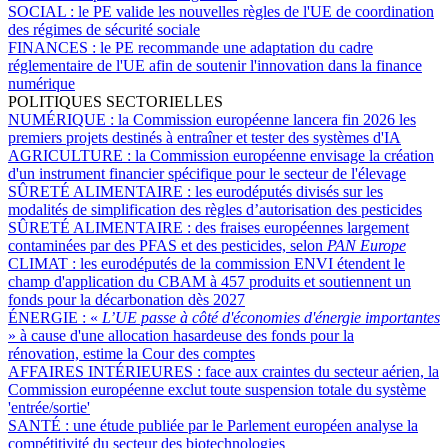
SOCIAL :
le PE valide les nouvelles règles de l'UE de coordination
des régimes de sécurité sociale
FINANCES :
le PE recommande une adaptation du cadre
réglementaire de l'UE afin de soutenir l'innovation dans la finance
numérique
POLITIQUES SECTORIELLES
NUMÉRIQUE :
la Commission européenne lancera fin 2026 les
premiers projets destinés à entraîner et tester des systèmes d'IA
AGRICULTURE :
la Commission européenne envisage la création
d'un instrument financier spécifique pour le secteur de l'élevage
SÛRETÉ ALIMENTAIRE :
les eurodéputés divisés sur les
modalités de simplification des règles d’autorisation des pesticides
SÛRETÉ ALIMENTAIRE :
des fraises européennes largement
contaminées par des PFAS et des pesticides, selon
PAN Europe
CLIMAT :
les eurodéputés de la commission ENVI étendent le
champ d'application du CBAM à 457 produits et soutiennent un
fonds pour la décarbonation dès 2027
ÉNERGIE :
«
L’UE passe à côté d'économies d'énergie importantes
» à cause d'une allocation hasardeuse des fonds pour la
rénovation, estime la Cour des comptes
AFFAIRES INTÉRIEURES :
face aux craintes du secteur aérien, la
Commission européenne exclut toute suspension totale du système
'entrée/sortie'
SANTÉ :
une étude publiée par le Parlement européen analyse la
compétitivité du secteur des biotechnologies