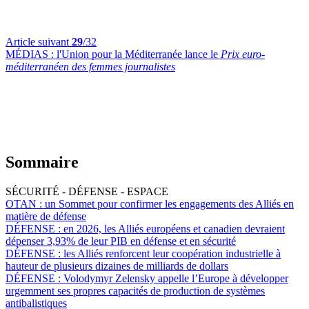
Article suivant
29
/32
MÉDIAS :
l'Union pour la Méditerranée lance le
Prix euro-
méditerranéen des femmes journalistes
Sommaire
SÉCURITÉ - DÉFENSE - ESPACE
OTAN :
un Sommet pour confirmer les engagements des Alliés en
matière de défense
DÉFENSE :
en 2026, les Alliés européens et canadien devraient
dépenser 3,93% de leur PIB en défense et en sécurité
DÉFENSE :
les Alliés renforcent leur coopération industrielle à
hauteur de plusieurs dizaines de milliards de dollars
DÉFENSE :
Volodymyr Zelensky appelle l’Europe à développer
urgemment ses propres capacités de production de systèmes
antibalistiques